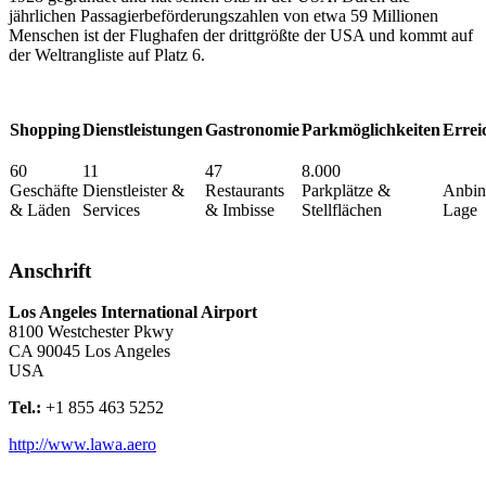
jährlichen Passagierbeförderungszahlen von etwa 59 Millionen
Menschen ist der Flughafen der drittgrößte der USA und kommt auf
der Weltrangliste auf Platz 6.
Shopping
Dienstleistungen
Gastronomie
Parkmöglichkeiten
Errei
60
11
47
8.000
Geschäfte
Dienstleister &
Restaurants
Parkplätze &
Anbin
& Läden
Services
& Imbisse
Stellflächen
Lage
Anschrift
Los Angeles International Airport
8100 Westchester Pkwy
CA 90045
Los Angeles
USA
Tel.:
+1 855 463 5252
http://www.lawa.aero