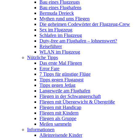
Bau eines Flugzeugs
Bau eines Flughafens
Bermuda Dreieck
Mythen rund ums Fliegen
Die geheimen Codewörter der Flugzeug-Crew
Sex im Flugzeug
Schlafen im Flugzeug
Duty-free am Flughafen – lohnenswert?
Reiseführer
WLAN im Flugzeug
Nützliche Tipps
Das erste Mal Fliegen
Error Fare
7 Tipps für günstige Flüge
Tipps gegen Flugangst
Tipps gegen Jetlag
Langeweile am Flughafen
Fliegen in der Schwangerschaft
Fliegen mit Übergewicht & Übergröße
Fliegen mit Handicap
Fliegen mit Kindern
Fliegen als Gruppe
Meilen sammeln
Informationen
Alleinreisende Kinder