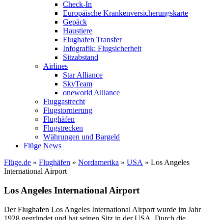
Check-In
Europäische Krankenversicherungskarte
Gepäck
Haustiere
Flughafen Transfer
Infografik: Flugsicherheit
Sitzabstand
Airlines
Star Alliance
SkyTeam
oneworld Alliance
Fluggastrecht
Flugstornierung
Flughäfen
Flugstrecken
Währungen und Bargeld
Flüge News
Flüge.de
»
Flughäfen
»
Nordamerika
»
USA
» Los Angeles
International Airport
Los Angeles International Airport
Der Flughafen Los Angeles International Airport wurde im Jahr
1928 gegründet und hat seinen Sitz in der USA. Durch die