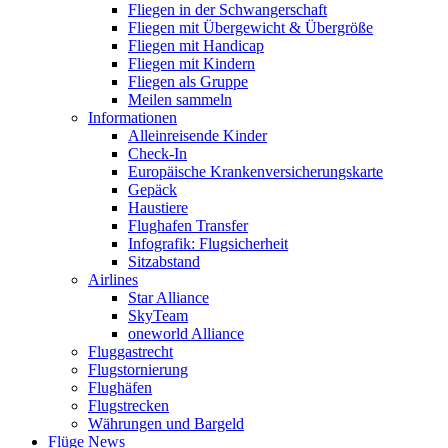
Fliegen in der Schwangerschaft
Fliegen mit Übergewicht & Übergröße
Fliegen mit Handicap
Fliegen mit Kindern
Fliegen als Gruppe
Meilen sammeln
Informationen
Alleinreisende Kinder
Check-In
Europäische Krankenversicherungskarte
Gepäck
Haustiere
Flughafen Transfer
Infografik: Flugsicherheit
Sitzabstand
Airlines
Star Alliance
SkyTeam
oneworld Alliance
Fluggastrecht
Flugstornierung
Flughäfen
Flugstrecken
Währungen und Bargeld
Flüge News