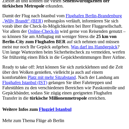
Zielort an und können die vielen
Sehenswürdigkeiten der
türkischen Metropole
erkunden.
Damit der Flug nach Istanbul vom
Flughafen Berlin-Brandenburg
„Willy Brandt“ (BER)
reibungslos verläuft, informieren Sie sich
vorab über die Check-In-Möglichkeiten bei Ihrer Fluggesellschaft.
Vor allem der
Online-Check-In
wird gerne von Reisenden genutzt –
so können Sie am Abflugtag mit weniger Stress die
25 km von
Berlin-City zum Flughafen BER
auf sich nehmen und müssen
meist nur noch Ihr Gepäck aufgeben.
Was darf ins Handgepäck
?
Um lange Wartezeiten beim Sicherheitscheck zu vermeiden, werfen
Sie frühzeitig einen Blick in die Gepäckbestimmungen Ihrer Airline.
Ready to take off: Jetzt können Sie sich zurücklehnen und die Zeit
über den Wolken genießen, vielleicht ja auch auf einem
komfortablen
Platz mit mehr Sitzabstand
. Nach der Landung am
Flughafen Istanbul (IST)
gelangen Sie über Fahrtreppen und
Fahrstühlen zu den verschiedenen Bereichen wie Passkontrolle und
Gepäckbänder, sodass Sie zügig einen geeigneten Flughafen
Transfer in die
türkische Millionenmetropole
erreichen.
Weitere Infos zum
Flugziel Istanbul
Mehr zum Thema Flüge ab Berlin