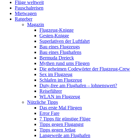
Flüge weltweit
Pauschalreisen
Mietwagen
Ratgeber
Magazin
Flugzeug-Knigge
Gesten-Knigge
Superlativen der Luftfahrt
Bau eines Flugzeugs
Bau eines Flughafens
Bermuda Dreieck
Mythen rund ums Fliegen
Die geheimen Codewörter der Flugzeug-Crew
Sex im Flugzeug
Schlafen im Flugzeug
Duty-free am Flughafen – lohnenswert?
Reiseführer
WLAN im Flugzeug
Nützliche Tipps
Das erste Mal Fliegen
Error Fare
7 Tipps für günstige Flüge
Tipps gegen Flugangst
Tipps gegen Jetlag
Langeweile am Flughafen