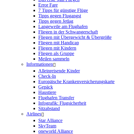
Error Fare
7 Tipps für günstige Flüge
Tipps gegen Flugangst
Tipps gegen Jetlag
Langeweile am Flughafen
Fliegen in der Schwangerschaft
Fliegen mit Übergewicht & Übergröße
Fliegen mit Handicap
Fliegen mit Kindern
Fliegen als Gruppe
Meilen sammeln
Informationen
Alleinreisende Kinder
Check-In
Europäische Krankenversicherungskarte
Gepäck
Haustiere
Flughafen Transfer
Infografik: Flugsicherheit
Sitzabstand
Airlines
Star Alliance
SkyTeam
oneworld Alliance