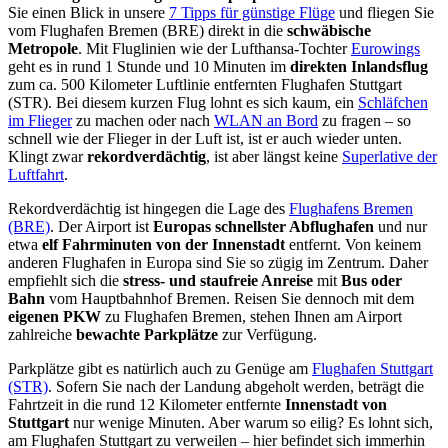
Sie einen Blick in unsere
7 Tipps für günstige Flüge
und fliegen Sie
vom Flughafen Bremen (BRE) direkt in die
schwäbische
Metropole
. Mit Fluglinien wie der Lufthansa-Tochter
Eurowings
geht es in rund 1 Stunde und 10 Minuten im
direkten Inlandsflug
zum ca. 500 Kilometer Luftlinie entfernten Flughafen Stuttgart
(STR). Bei diesem kurzen Flug lohnt es sich kaum, ein
Schläfchen
im Flieger
zu machen oder nach
WLAN an Bord
zu fragen – so
schnell wie der Flieger in der Luft ist, ist er auch wieder unten.
Klingt zwar
rekordverdächtig
, ist aber längst keine
Superlative der
Luftfahrt
.
Rekordverdächtig ist hingegen die Lage des
Flughafens Bremen
(BRE)
. Der Airport ist
Europas schnellster Abflughafen
und nur
etwa
elf Fahrminuten von der Innenstadt
entfernt. Von keinem
anderen Flughafen in Europa sind Sie so zügig im Zentrum. Daher
empfiehlt sich die
stress- und staufreie Anreise
mit
Bus oder
Bahn
vom Hauptbahnhof Bremen. Reisen Sie dennoch mit dem
eigenen PKW
zu Flughafen Bremen, stehen Ihnen am Airport
zahlreiche
bewachte Parkplätze
zur Verfügung.
Parkplätze gibt es natürlich auch zu Genüge am
Flughafen Stuttgart
(STR)
. Sofern Sie nach der Landung abgeholt werden, beträgt die
Fahrtzeit in die rund 12 Kilometer entfernte
Innenstadt von
Stuttgart
nur wenige Minuten. Aber warum so eilig? Es lohnt sich,
am Flughafen Stuttgart zu verweilen – hier befindet sich immerhin