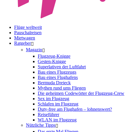
Flüge weltweit
Pauschalreisen
Mietwagen
Ratgeber
Magazin
Flugzeug-Knigge
Gesten-Knigge
Superlativen der Luftfahrt
Bau eines Flugzeugs
Bau eines Flughafens
Bermuda Dreieck
Mythen rund ums Fliegen
Die geheimen Codewörter der Flugzeug-Crew
Sex im Flugzeug
Schlafen im Flugzeug
Duty-free am Flughafen – lohnenswert?
Reiseführer
WLAN im Flugzeug
Nützliche Tipps
Das erste Mal Fliegen