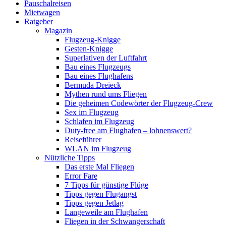
Pauschalreisen
Mietwagen
Ratgeber
Magazin
Flugzeug-Knigge
Gesten-Knigge
Superlativen der Luftfahrt
Bau eines Flugzeugs
Bau eines Flughafens
Bermuda Dreieck
Mythen rund ums Fliegen
Die geheimen Codewörter der Flugzeug-Crew
Sex im Flugzeug
Schlafen im Flugzeug
Duty-free am Flughafen – lohnenswert?
Reiseführer
WLAN im Flugzeug
Nützliche Tipps
Das erste Mal Fliegen
Error Fare
7 Tipps für günstige Flüge
Tipps gegen Flugangst
Tipps gegen Jetlag
Langeweile am Flughafen
Fliegen in der Schwangerschaft