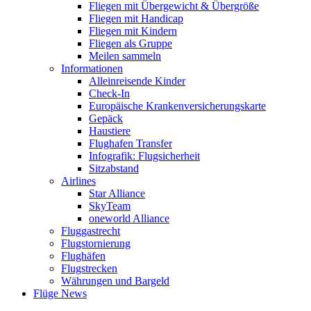
Fliegen mit Übergewicht & Übergröße
Fliegen mit Handicap
Fliegen mit Kindern
Fliegen als Gruppe
Meilen sammeln
Informationen
Alleinreisende Kinder
Check-In
Europäische Krankenversicherungskarte
Gepäck
Haustiere
Flughafen Transfer
Infografik: Flugsicherheit
Sitzabstand
Airlines
Star Alliance
SkyTeam
oneworld Alliance
Fluggastrecht
Flugstornierung
Flughäfen
Flugstrecken
Währungen und Bargeld
Flüge News