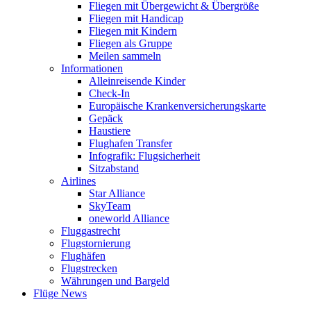
Fliegen mit Übergewicht & Übergröße
Fliegen mit Handicap
Fliegen mit Kindern
Fliegen als Gruppe
Meilen sammeln
Informationen
Alleinreisende Kinder
Check-In
Europäische Krankenversicherungskarte
Gepäck
Haustiere
Flughafen Transfer
Infografik: Flugsicherheit
Sitzabstand
Airlines
Star Alliance
SkyTeam
oneworld Alliance
Fluggastrecht
Flugstornierung
Flughäfen
Flugstrecken
Währungen und Bargeld
Flüge News