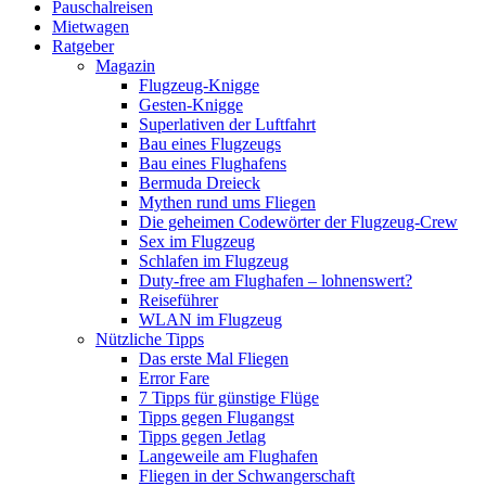
Pauschalreisen
Mietwagen
Ratgeber
Magazin
Flugzeug-Knigge
Gesten-Knigge
Superlativen der Luftfahrt
Bau eines Flugzeugs
Bau eines Flughafens
Bermuda Dreieck
Mythen rund ums Fliegen
Die geheimen Codewörter der Flugzeug-Crew
Sex im Flugzeug
Schlafen im Flugzeug
Duty-free am Flughafen – lohnenswert?
Reiseführer
WLAN im Flugzeug
Nützliche Tipps
Das erste Mal Fliegen
Error Fare
7 Tipps für günstige Flüge
Tipps gegen Flugangst
Tipps gegen Jetlag
Langeweile am Flughafen
Fliegen in der Schwangerschaft