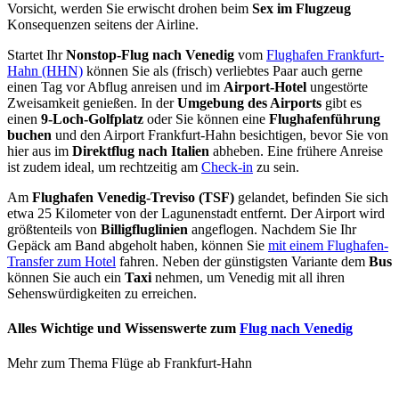
Vorsicht, werden Sie erwischt drohen beim
Sex im Flugzeug
Konsequenzen seitens der Airline.
Startet Ihr
Nonstop-Flug nach Venedig
vom
Flughafen Frankfurt-
Hahn (HHN)
können Sie als (frisch) verliebtes Paar auch gerne
einen Tag vor Abflug anreisen und im
Airport-Hotel
ungestörte
Zweisamkeit genießen. In der
Umgebung des Airports
gibt es
einen
9-Loch-Golfplatz
oder Sie können eine
Flughafenführung
buchen
und den Airport Frankfurt-Hahn besichtigen, bevor Sie von
hier aus im
Direktflug nach Italien
abheben. Eine frühere Anreise
ist zudem ideal, um rechtzeitig am
Check-in
zu sein.
Am
Flughafen Venedig-Treviso (TSF)
gelandet, befinden Sie sich
etwa 25 Kilometer von der Lagunenstadt entfernt. Der Airport wird
größtenteils von
Billigfluglinien
angeflogen. Nachdem Sie Ihr
Gepäck am Band abgeholt haben, können Sie
mit einem Flughafen-
Transfer zum Hotel
fahren. Neben der günstigsten Variante dem
Bus
können Sie auch ein
Taxi
nehmen, um Venedig mit all ihren
Sehenswürdigkeiten zu erreichen.
Alles Wichtige und Wissenswerte zum
Flug nach Venedig
Mehr zum Thema Flüge ab Frankfurt-Hahn