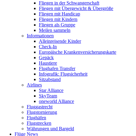
Fliegen in der Schwangerschaft
Fliegen mit Übergewicht & Übergröße
Fliegen mit Handicap
Fliegen mit Kindern
Fliegen als Gruppe
Meilen sammeln
Informationen
Alleinreisende Kinder
Check-In
Europäische Krankenversicherungskarte
Gepäck
Haustiere
Flughafen Transfer
Infografik: Flugsicherheit
Sitzabstand
Airlines
Star Alliance
SkyTeam
oneworld Alliance
Fluggastrecht
Flugstornierung
Flughäfen
Flugstrecken
Währungen und Bargeld
Flüge News