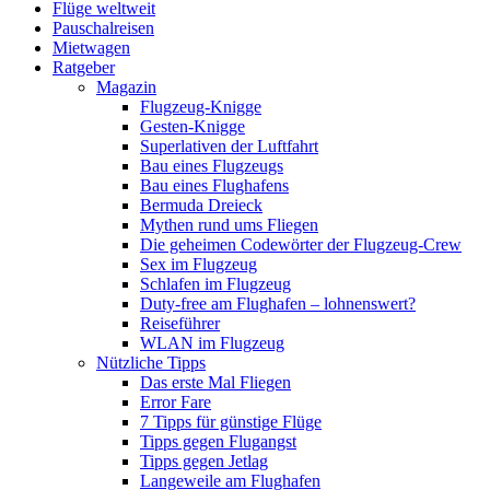
Flüge weltweit
Pauschalreisen
Mietwagen
Ratgeber
Magazin
Flugzeug-Knigge
Gesten-Knigge
Superlativen der Luftfahrt
Bau eines Flugzeugs
Bau eines Flughafens
Bermuda Dreieck
Mythen rund ums Fliegen
Die geheimen Codewörter der Flugzeug-Crew
Sex im Flugzeug
Schlafen im Flugzeug
Duty-free am Flughafen – lohnenswert?
Reiseführer
WLAN im Flugzeug
Nützliche Tipps
Das erste Mal Fliegen
Error Fare
7 Tipps für günstige Flüge
Tipps gegen Flugangst
Tipps gegen Jetlag
Langeweile am Flughafen