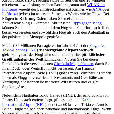
Airport Tokio (HND) beträgt stolze 11 Stunden und 10 Minuten –
mit einem abwechslungsreichen Bordprogramm und
WLAN im
Flugzeug
vergeht der Langstreckenflug mit Airlines wie
ANA
oder
Lufthansa
jedoch im wahrsten Sinne des Wortes wie im Fluge. Bei
Flügen in Richtung Osten
haben Sie meist mit der
Zeitverschiebung zu kämpfen. Mit unseren
Tipps gegen Jetlag
können Sie Ihre innere Uhr auf dem Flug von Frankfurt nach Tokio
besser vorbereiten und sowohl den Flug als auch den Aufenthalt in
der pulsierenden Metropole genießen.
Mit fast 85 Millionen Passagieren im Jahr 2017 ist der
Flughafen
Tokio-Haneda (HND)
der
viertgrößte Airport weltweit
,
gleichzeitig darf der Flughafen sich mit dem Titel
pünktlichster
Großflughafen der Welt
schmücken. Nutzen Sie bei dieser
Pünktlichkeit die verschiedenen
Check-In Möglichkeiten
, damit Sie
Ihren Rück- oder Weiterflug nicht verpassen. Am Haneda
International Airport Tokio (HND) gibt es zwei Terminals, es stehen
Ihnen als Fluggast verschiedene Restaurants und Geschäfte zur
Verfügung, Sie können kostenfreies WiFi nutzen und es gibt
Smoking-Areas.
Neben dem Flughafen Tokio-Haneda (HND), der rund 30 km von
Japans Hauptstadt entfernt liegt, gibt es noch den
Narita
International Airport (NRT)
, der etwa 60 km von Tokio entfernt ist.
Beide Flughäfen bedienen nationale und internationale Flüge. Wenn
Sie von Frankfurt nach Tokio fliegen, erfolgt eine
visumfreie