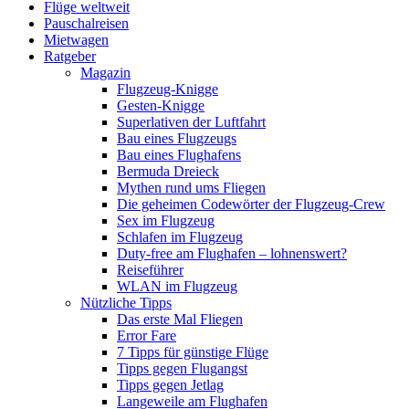
Flüge weltweit
Pauschalreisen
Mietwagen
Ratgeber
Magazin
Flugzeug-Knigge
Gesten-Knigge
Superlativen der Luftfahrt
Bau eines Flugzeugs
Bau eines Flughafens
Bermuda Dreieck
Mythen rund ums Fliegen
Die geheimen Codewörter der Flugzeug-Crew
Sex im Flugzeug
Schlafen im Flugzeug
Duty-free am Flughafen – lohnenswert?
Reiseführer
WLAN im Flugzeug
Nützliche Tipps
Das erste Mal Fliegen
Error Fare
7 Tipps für günstige Flüge
Tipps gegen Flugangst
Tipps gegen Jetlag
Langeweile am Flughafen