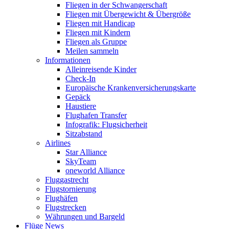
Fliegen in der Schwangerschaft
Fliegen mit Übergewicht & Übergröße
Fliegen mit Handicap
Fliegen mit Kindern
Fliegen als Gruppe
Meilen sammeln
Informationen
Alleinreisende Kinder
Check-In
Europäische Krankenversicherungskarte
Gepäck
Haustiere
Flughafen Transfer
Infografik: Flugsicherheit
Sitzabstand
Airlines
Star Alliance
SkyTeam
oneworld Alliance
Fluggastrecht
Flugstornierung
Flughäfen
Flugstrecken
Währungen und Bargeld
Flüge News