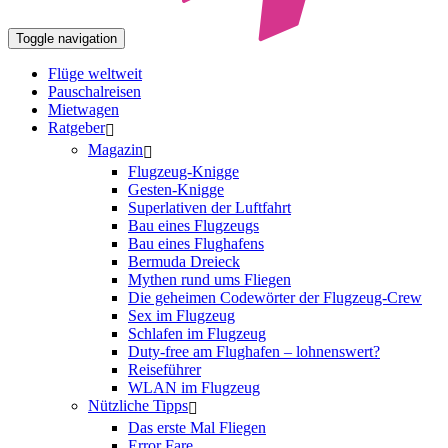
Toggle navigation
Flüge weltweit
Pauschalreisen
Mietwagen
Ratgeber
Magazin
Flugzeug-Knigge
Gesten-Knigge
Superlativen der Luftfahrt
Bau eines Flugzeugs
Bau eines Flughafens
Bermuda Dreieck
Mythen rund ums Fliegen
Die geheimen Codewörter der Flugzeug-Crew
Sex im Flugzeug
Schlafen im Flugzeug
Duty-free am Flughafen – lohnenswert?
Reiseführer
WLAN im Flugzeug
Nützliche Tipps
Das erste Mal Fliegen
Error Fare