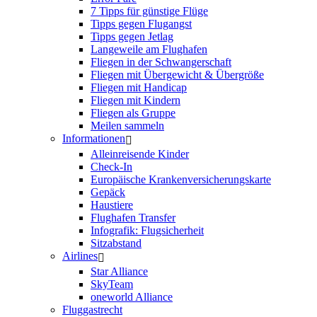
7 Tipps für günstige Flüge
Tipps gegen Flugangst
Tipps gegen Jetlag
Langeweile am Flughafen
Fliegen in der Schwangerschaft
Fliegen mit Übergewicht & Übergröße
Fliegen mit Handicap
Fliegen mit Kindern
Fliegen als Gruppe
Meilen sammeln
Informationen
Alleinreisende Kinder
Check-In
Europäische Krankenversicherungskarte
Gepäck
Haustiere
Flughafen Transfer
Infografik: Flugsicherheit
Sitzabstand
Airlines
Star Alliance
SkyTeam
oneworld Alliance
Fluggastrecht