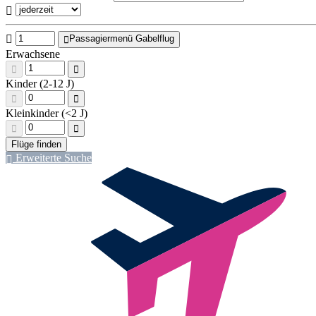
Passagiermenü Gabelflug
Erwachsene
Kinder (2-12 J)
Kleinkinder (<2 J)
Erweiterte Suche