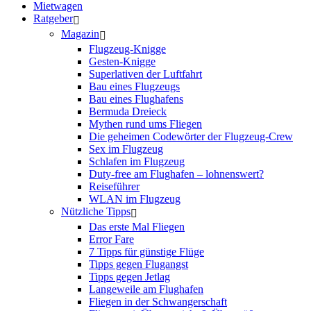
Mietwagen
Ratgeber
Magazin
Flugzeug-Knigge
Gesten-Knigge
Superlativen der Luftfahrt
Bau eines Flugzeugs
Bau eines Flughafens
Bermuda Dreieck
Mythen rund ums Fliegen
Die geheimen Codewörter der Flugzeug-Crew
Sex im Flugzeug
Schlafen im Flugzeug
Duty-free am Flughafen – lohnenswert?
Reiseführer
WLAN im Flugzeug
Nützliche Tipps
Das erste Mal Fliegen
Error Fare
7 Tipps für günstige Flüge
Tipps gegen Flugangst
Tipps gegen Jetlag
Langeweile am Flughafen
Fliegen in der Schwangerschaft