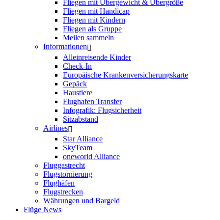
Fliegen mit Übergewicht & Übergröße
Fliegen mit Handicap
Fliegen mit Kindern
Fliegen als Gruppe
Meilen sammeln
Informationen
Alleinreisende Kinder
Check-In
Europäische Krankenversicherungskarte
Gepäck
Haustiere
Flughafen Transfer
Infografik: Flugsicherheit
Sitzabstand
Airlines
Star Alliance
SkyTeam
oneworld Alliance
Fluggastrecht
Flugstornierung
Flughäfen
Flugstrecken
Währungen und Bargeld
Flüge News