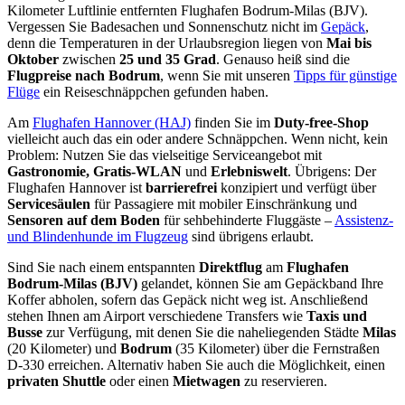
Kilometer Luftlinie entfernten Flughafen Bodrum-Milas (BJV).
Vergessen Sie Badesachen und Sonnenschutz nicht im
Gepäck
,
denn die Temperaturen in der Urlaubsregion liegen von
Mai bis
Oktober
zwischen
25 und 35 Grad
. Genauso heiß sind die
Flugpreise nach Bodrum
, wenn Sie mit unseren
Tipps für günstige
Flüge
ein Reiseschnäppchen gefunden haben.
Am
Flughafen Hannover (HAJ)
finden Sie im
Duty-free-Shop
vielleicht auch das ein oder andere Schnäppchen. Wenn nicht, kein
Problem: Nutzen Sie das vielseitige Serviceangebot mit
Gastronomie, Gratis-WLAN
und
Erlebniswelt
. Übrigens: Der
Flughafen Hannover ist
barrierefrei
konzipiert und verfügt über
Servicesäulen
für Passagiere mit mobiler Einschränkung und
Sensoren auf dem Boden
für sehbehinderte Fluggäste –
Assistenz-
und Blindenhunde im Flugzeug
sind übrigens erlaubt.
Sind Sie nach einem entspannten
Direktflug
am
Flughafen
Bodrum-Milas (BJV)
gelandet, können Sie am Gepäckband Ihre
Koffer abholen, sofern das Gepäck nicht weg ist. Anschließend
stehen Ihnen am Airport verschiedene Transfers wie
Taxis und
Busse
zur Verfügung, mit denen Sie die naheliegenden Städte
Milas
(20 Kilometer) und
Bodrum
(35 Kilometer) über die Fernstraßen
D-330 erreichen. Alternativ haben Sie auch die Möglichkeit, einen
privaten Shuttle
oder einen
Mietwagen
zu reservieren.