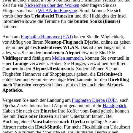
Zeit für ein
Nickerchen über den Wolken
oder fragen Sie das
Flugpersonal nach
WLAN im Flugzeug
. Somit können Sie sich
vorab über das
Urlaubsziel Tunesien
und die Highlights der Insel
informieren sowie die Termine für die
bunten Souks (Basare)
notieren.
Auch am
Flughafen Hannover (HAJ)
haben Sie die Möglichkeit,
vor Abflug von Ihrem
Nonstop-Flug nach Djerba
, online zu gehen
– denn hier gibt es
kostenfreies WLAN
. Das ist aber längst nicht
alles, was Sie an dem
modernen Airport
erwartet: Sind Sie
Vielflieger
und fleißig am
Meilen sammeln
, können Sie eventuell in
einer
Lounge
verweilen. Haben Sie Hunger, verwöhnen Sie Ihren
Gaumen in den
Airport-Restaurants
. Zudem können Sie am
Flughafen Hannover auf Shoppingtour gehen, die
Erlebniswelt
entdecken und wenn Sie wichtige Medikamente für den
Direktflug
nach Tunesien
vergessen haben, gibt es hier auch eine
Airport-
Apotheke
.
Vergessen Sie nach der Landung am
Flughafen Djerba (DJE)
, auch
Djerba-Zarzis International Airport genannt, nicht Ihr
Handgepäck
.
Haben Sie nach der
Einreise
Ihre Koffer vom Band geholt, können
Sie mit
Taxis oder Bussen
zu Ihrer Unterkunft fahren. Bei
Buchung einer
Pauschalreise nach Djerba
empfängt Sie am
Airport meist ein
Hotel-Shuttle
. Für mehr Flexibilität am Urlaubsort
haben Sie zudem die Möglichkeit, am Flughafen Djerba einen