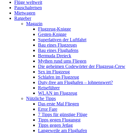
Flüge weltweit
Pauschalreisen
Mietwagen
Ratgeber
Magazin
Flugzeug-Knigge
Gesten-Knigge
Superlativen der Luftfahrt
Bau eines Flugzeugs
Bau eines Flughafens
Bermuda Dreieck
Mythen rund ums Fliegen
Die geheimen Codewörter der Flugzeug-Crew
Sex im Flugzeug
Schlafen im Flugzeug
Duty-free am Flughafen – lohnenswert?
Reiseführer
WLAN im Flugzeug
Nützliche Tipps
Das erste Mal Fliegen
Error Fare
7 Tipps für günstige Flüge
Tipps gegen Flugangst
Tipps gegen Jetlag
Langeweile am Flughafen