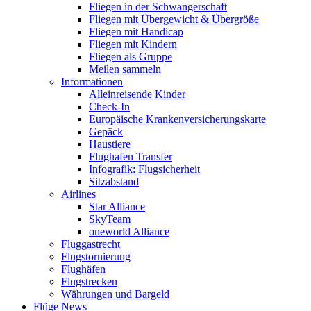
Fliegen in der Schwangerschaft
Fliegen mit Übergewicht & Übergröße
Fliegen mit Handicap
Fliegen mit Kindern
Fliegen als Gruppe
Meilen sammeln
Informationen
Alleinreisende Kinder
Check-In
Europäische Krankenversicherungskarte
Gepäck
Haustiere
Flughafen Transfer
Infografik: Flugsicherheit
Sitzabstand
Airlines
Star Alliance
SkyTeam
oneworld Alliance
Fluggastrecht
Flugstornierung
Flughäfen
Flugstrecken
Währungen und Bargeld
Flüge News