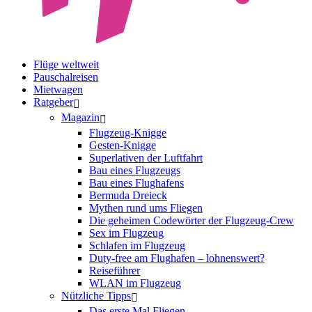
Flüge weltweit
Pauschalreisen
Mietwagen
Ratgeber
Magazin
Flugzeug-Knigge
Gesten-Knigge
Superlativen der Luftfahrt
Bau eines Flugzeugs
Bau eines Flughafens
Bermuda Dreieck
Mythen rund ums Fliegen
Die geheimen Codewörter der Flugzeug-Crew
Sex im Flugzeug
Schlafen im Flugzeug
Duty-free am Flughafen – lohnenswert?
Reiseführer
WLAN im Flugzeug
Nützliche Tipps
Das erste Mal Fliegen