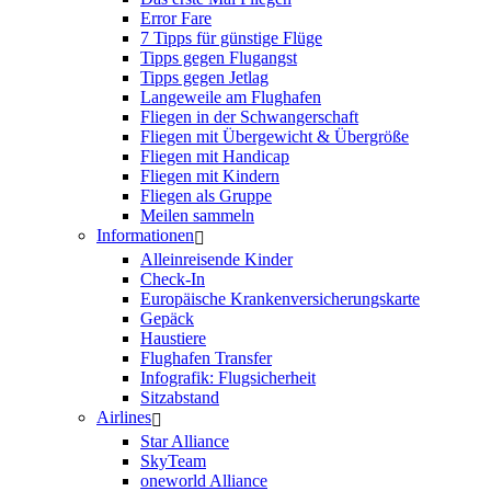
Error Fare
7 Tipps für günstige Flüge
Tipps gegen Flugangst
Tipps gegen Jetlag
Langeweile am Flughafen
Fliegen in der Schwangerschaft
Fliegen mit Übergewicht & Übergröße
Fliegen mit Handicap
Fliegen mit Kindern
Fliegen als Gruppe
Meilen sammeln
Informationen
Alleinreisende Kinder
Check-In
Europäische Krankenversicherungskarte
Gepäck
Haustiere
Flughafen Transfer
Infografik: Flugsicherheit
Sitzabstand
Airlines
Star Alliance
SkyTeam
oneworld Alliance