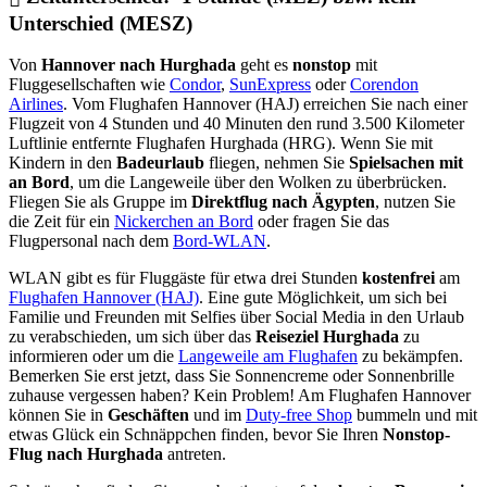
Unterschied (MESZ)
Von
Hannover nach Hurghada
geht es
nonstop
mit
Fluggesellschaften wie
Condor
,
SunExpress
oder
Corendon
Airlines
. Vom Flughafen Hannover (HAJ) erreichen Sie nach einer
Flugzeit von 4 Stunden und 40 Minuten den rund 3.500 Kilometer
Luftlinie entfernte Flughafen Hurghada (HRG). Wenn Sie mit
Kindern in den
Badeurlaub
fliegen, nehmen Sie
Spielsachen mit
an Bord
, um die Langeweile über den Wolken zu überbrücken.
Fliegen Sie als Gruppe im
Direktflug nach Ägypten
, nutzen Sie
die Zeit für ein
Nickerchen an Bord
oder fragen Sie das
Flugpersonal nach dem
Bord-WLAN
.
WLAN gibt es für Fluggäste für etwa drei Stunden
kostenfrei
am
Flughafen Hannover (HAJ)
. Eine gute Möglichkeit, um sich bei
Familie und Freunden mit Selfies über Social Media in den Urlaub
zu verabschieden, um sich über das
Reiseziel Hurghada
zu
informieren oder um die
Langeweile am Flughafen
zu bekämpfen.
Bemerken Sie erst jetzt, dass Sie Sonnencreme oder Sonnenbrille
zuhause vergessen haben? Kein Problem! Am Flughafen Hannover
können Sie in
Geschäften
und im
Duty-free Shop
bummeln und mit
etwas Glück ein Schnäppchen finden, bevor Sie Ihren
Nonstop-
Flug nach Hurghada
antreten.