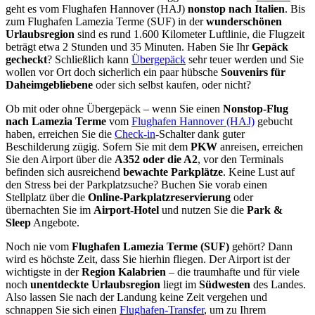
geht es vom Flughafen Hannover (HAJ)
nonstop nach Italien
. Bis
zum Flughafen Lamezia Terme (SUF) in der
wunderschönen
Urlaubsregion
sind es rund 1.600 Kilometer Luftlinie, die Flugzeit
beträgt etwa 2 Stunden und 35 Minuten. Haben Sie Ihr
Gepäck
gecheckt
? Schließlich kann
Übergepäck
sehr teuer werden und Sie
wollen vor Ort doch sicherlich ein paar hübsche
Souvenirs für
Daheimgebliebene
oder sich selbst kaufen, oder nicht?
Ob mit oder ohne Übergepäck – wenn Sie einen
Nonstop-Flug
nach Lamezia Terme
vom
Flughafen Hannover (HAJ)
gebucht
haben, erreichen Sie die
Check-in
-Schalter dank guter
Beschilderung zügig. Sofern Sie mit dem
PKW
anreisen, erreichen
Sie den Airport über die
A352 oder die A2
, vor den Terminals
befinden sich ausreichend
bewachte Parkplätze
. Keine Lust auf
den Stress bei der Parkplatzsuche? Buchen Sie vorab einen
Stellplatz über die
Online-Parkplatzreservierung
oder
übernachten Sie im
Airport-Hotel
und nutzen Sie die
Park &
Sleep
Angebote.
Noch nie vom
Flughafen Lamezia Terme (SUF)
gehört? Dann
wird es höchste Zeit, dass Sie hierhin fliegen. Der Airport ist der
wichtigste in der
Region Kalabrien
– die traumhafte und für viele
noch
unentdeckte Urlaubsregion
liegt im
Südwesten
des Landes.
Also lassen Sie nach der Landung keine Zeit vergehen und
schnappen Sie sich einen
Flughafen-Transfer
, um zu Ihrem