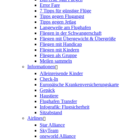
Error Fare
7 Tipps für günstige Flüge
Tipps gegen Flugangst
Tipps gegen Jetlag
Langeweile am Flughafen
Fliegen in der Schwangerschaft
Fliegen mit Übergewicht & Übergröße
Fliegen mit Handicap
Fliegen mit Kindern
Fliegen als Gruppe
Meilen sammeln
Informationen
Alleinreisende Kinder
Check-In
Europäische Krankenversicherungskarte
Gepäck
Haustiere
Flughafen Transfer
Infografik: Flugsicherheit
Sitzabstand
Airlines
Star Alliance
SkyTeam
oneworld Alliance