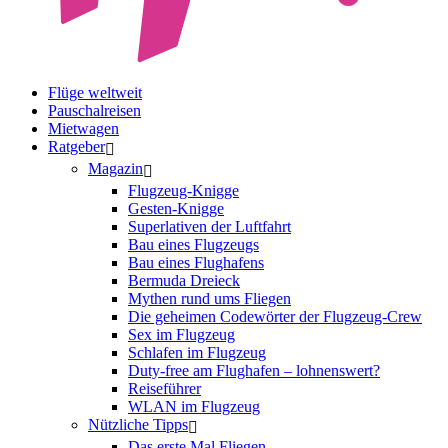
Flüge weltweit
Pauschalreisen
Mietwagen
Ratgeber
Magazin
Flugzeug-Knigge
Gesten-Knigge
Superlativen der Luftfahrt
Bau eines Flugzeugs
Bau eines Flughafens
Bermuda Dreieck
Mythen rund ums Fliegen
Die geheimen Codewörter der Flugzeug-Crew
Sex im Flugzeug
Schlafen im Flugzeug
Duty-free am Flughafen – lohnenswert?
Reiseführer
WLAN im Flugzeug
Nützliche Tipps
Das erste Mal Fliegen