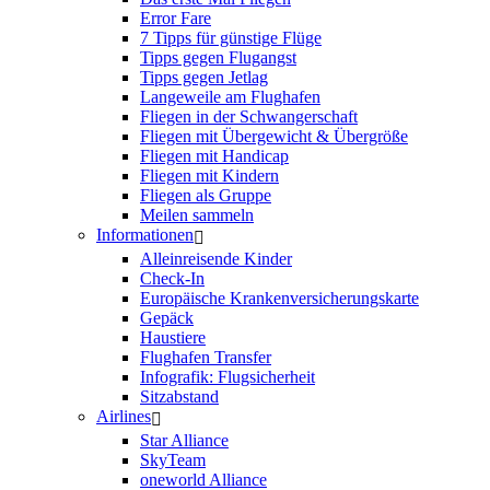
Error Fare
7 Tipps für günstige Flüge
Tipps gegen Flugangst
Tipps gegen Jetlag
Langeweile am Flughafen
Fliegen in der Schwangerschaft
Fliegen mit Übergewicht & Übergröße
Fliegen mit Handicap
Fliegen mit Kindern
Fliegen als Gruppe
Meilen sammeln
Informationen
Alleinreisende Kinder
Check-In
Europäische Krankenversicherungskarte
Gepäck
Haustiere
Flughafen Transfer
Infografik: Flugsicherheit
Sitzabstand
Airlines
Star Alliance
SkyTeam
oneworld Alliance