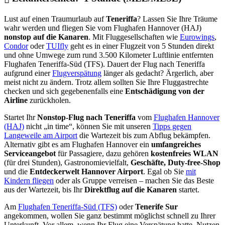
Lust auf einen Traumurlaub auf
Teneriffa
? Lassen Sie Ihre Träume
wahr werden und fliegen Sie vom Flughafen Hannover (HAJ)
nonstop auf die Kanaren
. Mit Fluggesellschaften wie
Eurowings
,
Condor
oder
TUIfly
geht es in einer Flugzeit von 5 Stunden direkt
und ohne Umwege zum rund 3.500 Kilometer Luftlinie entfernten
Flughafen Teneriffa-Süd (TFS). Dauert der Flug nach Teneriffa
aufgrund einer
Flugverspätung
länger als gedacht? Ärgerlich, aber
meist nicht zu ändern. Trotz allem sollten Sie Ihre Fluggastrechte
checken und sich gegebenenfalls eine
Entschädigung von der
Airline
zurückholen.
Startet Ihr
Nonstop-Flug nach Teneriffa
vom
Flughafen Hannover
(HAJ)
nicht „in time“, können Sie mit unseren
Tipps gegen
Langeweile am Airport
die Wartezeit bis zum Abflug bekämpfen.
Alternativ gibt es am Flughafen Hannover ein
umfangreiches
Serviceangebot
für Passagiere, dazu gehören
kostenfreies WLAN
(für drei Stunden), Gastronomievielfalt,
Geschäfte, Duty-free-Shop
und die
Entdeckerwelt Hannover Airport
. Egal ob Sie
mit
Kindern fliegen
oder als Gruppe verreisen – machen Sie das Beste
aus der Wartezeit, bis Ihr
Direktflug auf die Kanaren
startet.
Am
Flughafen Teneriffa-Süd (TFS)
oder
Tenerife Sur
angekommen, wollen Sie ganz bestimmt möglichst schnell zu Ihrer
Unterkunft. Vor allem, wenn Ihr Flug eine Verspätung hatte. Nutzen