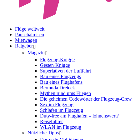
Flüge weltweit
Pauschalreisen
Mietwagen
Ratgeber
Magazin
Flugzeug-Knigge
Gesten-Knigge
Superlativen der Luftfahrt
Bau eines Flugzeugs
Bau eines Flughafens
Bermuda Dreieck
Mythen rund ums Fliegen
Die geheimen Codewörter der Flugzeug-Crew
Sex im Flugzeug
Schlafen im Flugzeug
Duty-free am Flughafen – lohnenswert?
Reiseführer
WLAN im Flugzeug
Nützliche Tipps
Das erste Mal Fliegen