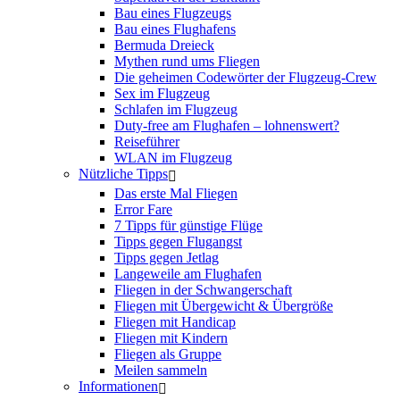
Bau eines Flugzeugs
Bau eines Flughafens
Bermuda Dreieck
Mythen rund ums Fliegen
Die geheimen Codewörter der Flugzeug-Crew
Sex im Flugzeug
Schlafen im Flugzeug
Duty-free am Flughafen – lohnenswert?
Reiseführer
WLAN im Flugzeug
Nützliche Tipps
Das erste Mal Fliegen
Error Fare
7 Tipps für günstige Flüge
Tipps gegen Flugangst
Tipps gegen Jetlag
Langeweile am Flughafen
Fliegen in der Schwangerschaft
Fliegen mit Übergewicht & Übergröße
Fliegen mit Handicap
Fliegen mit Kindern
Fliegen als Gruppe
Meilen sammeln
Informationen