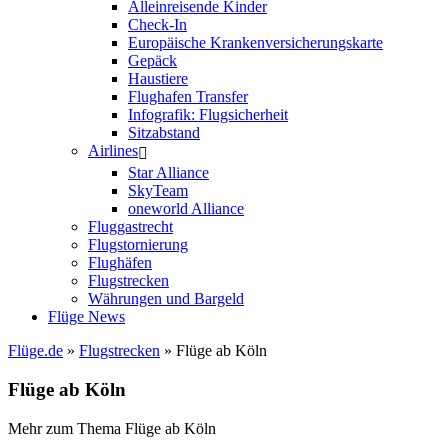
Alleinreisende Kinder
Check-In
Europäische Krankenversicherungskarte
Gepäck
Haustiere
Flughafen Transfer
Infografik: Flugsicherheit
Sitzabstand
Airlines
Star Alliance
SkyTeam
oneworld Alliance
Fluggastrecht
Flugstornierung
Flughäfen
Flugstrecken
Währungen und Bargeld
Flüge News
Flüge.de
»
Flugstrecken
» Flüge ab Köln
Flüge ab Köln
Mehr zum Thema Flüge ab Köln