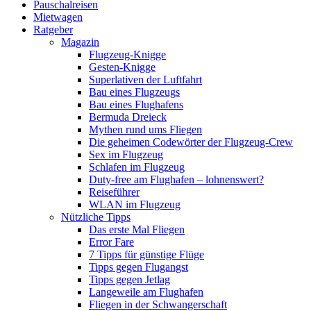
Pauschalreisen
Mietwagen
Ratgeber
Magazin
Flugzeug-Knigge
Gesten-Knigge
Superlativen der Luftfahrt
Bau eines Flugzeugs
Bau eines Flughafens
Bermuda Dreieck
Mythen rund ums Fliegen
Die geheimen Codewörter der Flugzeug-Crew
Sex im Flugzeug
Schlafen im Flugzeug
Duty-free am Flughafen – lohnenswert?
Reiseführer
WLAN im Flugzeug
Nützliche Tipps
Das erste Mal Fliegen
Error Fare
7 Tipps für günstige Flüge
Tipps gegen Flugangst
Tipps gegen Jetlag
Langeweile am Flughafen
Fliegen in der Schwangerschaft