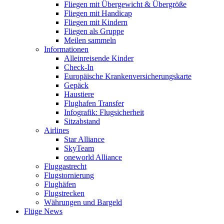
Fliegen mit Übergewicht & Übergröße
Fliegen mit Handicap
Fliegen mit Kindern
Fliegen als Gruppe
Meilen sammeln
Informationen
Alleinreisende Kinder
Check-In
Europäische Krankenversicherungskarte
Gepäck
Haustiere
Flughafen Transfer
Infografik: Flugsicherheit
Sitzabstand
Airlines
Star Alliance
SkyTeam
oneworld Alliance
Fluggastrecht
Flugstornierung
Flughäfen
Flugstrecken
Währungen und Bargeld
Flüge News