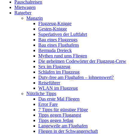
Pauschalreisen
Mietwagen
Ratgeber
Magazin
Flugzeug-Knigge
Gesten-Knigge
Superlativen der Luftfahrt
Bau eines Flugzeugs
Bau eines Flughafens
Bermuda Dreieck
Mythen rund ums Fliegen
Die geheimen Codewörter der Flugzeug-Crew
Sex im Flugzeug
Schlafen im Flugzeug
Duty-free am Flughafen – lohnenswert?
Reiseführer
WLAN im Flugzeug
Nützliche Tipps
Das erste Mal Fliegen
Error Fare
7 Tipps für günstige Flüge
Tipps gegen Flugangst
Tipps gegen Jetlag
Langeweile am Flughafen
Fliegen in der Schwangerschaft