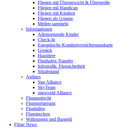
Fliegen mit Übergewicht & Übergröße
Fliegen mit Handicap
Fliegen mit Kindern
Fliegen als Gruppe
Meilen sammeln
Informationen
Alleinreisende Kinder
Check-In
Europäische Krankenversicherungskarte
Gepäck
Haustiere
Flughafen Transfer
Infografik: Flugsicherheit
Sitzabstand
Airlines
Star Alliance
SkyTeam
oneworld Alliance
Fluggastrecht
Flugstornierung
Flughäfen
Flugstrecken
Währungen und Bargeld
Flüge News