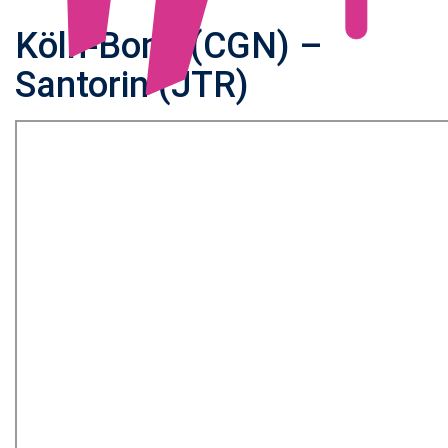
Köln-Bonn (CGN) –
Santorin (JTR)