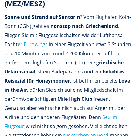
(MEZ/MESZ)
Sonne und Strand auf Santorin
? Vom Flughafen Köln-
Bonn (CGN) geht es
nonstop nach Griechenland
.
Fliegen Sie mit Fluggesellschaften wie der Lufthansa-
Tochter
Eurowings
in einer Flugzeit von etwa 3 Stunden
und 10 Minuten zum rund 2.200 Kilometer Luftlinie
entfernten Flughafen Santorin (JTR). Die
griechische
Urlaubsinsel
ist ein Badeparadies und ein
beliebtes
Reiseziel für Honeymooner
. Ist bei Ihnen bereits
Love
in the Air
, dürfen Sie sich auf eine Mitgliedschaft im
berühmt-berüchtigten
Mile High Club
freuen.
Genauso aber wahrscheinlich auch auf Ärger mit der
Airline und den anderen Fluggästen. Denn
Sex im
Flugzeug
wird nicht so gern gesehen. Vielleicht sollten
Sie stattdessen lieber ein
Nickerchen an Bord
machen