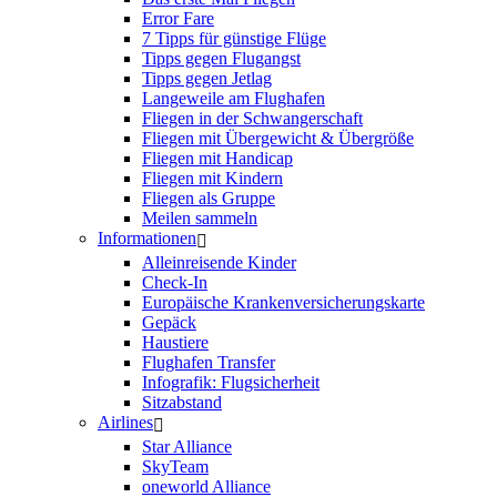
Error Fare
7 Tipps für günstige Flüge
Tipps gegen Flugangst
Tipps gegen Jetlag
Langeweile am Flughafen
Fliegen in der Schwangerschaft
Fliegen mit Übergewicht & Übergröße
Fliegen mit Handicap
Fliegen mit Kindern
Fliegen als Gruppe
Meilen sammeln
Informationen
Alleinreisende Kinder
Check-In
Europäische Krankenversicherungskarte
Gepäck
Haustiere
Flughafen Transfer
Infografik: Flugsicherheit
Sitzabstand
Airlines
Star Alliance
SkyTeam
oneworld Alliance