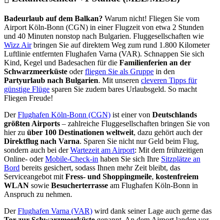
Badeurlaub auf dem Balkan?
Warum nicht! Fliegen Sie vom
Airport Köln-Bonn (CGN) in einer Flugzeit von etwa 2 Stunden
und 40 Minuten nonstop nach Bulgarien. Fluggesellschaften wie
Wizz Air
bringen Sie auf direktem Weg zum rund 1.800 Kilometer
Luftlinie entfernten Flughafen Varna (VAR). Schnappen Sie sich
Kind, Kegel und Badesachen für die
Familienferien an der
Schwarzmeerküste
oder
fliegen Sie als Gruppe
in den
Partyurlaub nach Bulgarien
. Mit unseren
cleveren Tipps für
günstige Flüge
sparen Sie zudem bares Urlaubsgeld. So macht
Fliegen Freude!
Der
Flughafen Köln-Bonn (CGN)
ist einer von
Deutschlands
größten Airports
– zahlreiche Fluggesellschaften bringen Sie von
hier zu
über 100 Destinationen weltweit
, dazu gehört auch der
Direktflug nach Varna
. Sparen Sie nicht nur Geld beim Flug,
sondern auch bei der
Wartezeit am Airport
: Mit dem frühzeitigen
Online- oder
Mobile-Check-in
haben Sie sich Ihre
Sitzplätze an
Bord
bereits gesichert, sodass Ihnen mehr Zeit bleibt, das
Serviceangebot mit
Fress- und Shoppingmeile
,
kostenfreiem
WLAN
sowie
Besucherterrasse
am Flughafen Köln-Bonn in
Anspruch zu nehmen.
Der
Flughafen Varna (VAR)
wird dank seiner Lage auch gerne das
Tor zur Schwarzmeerküste
genannt. An dem Airport landen vor