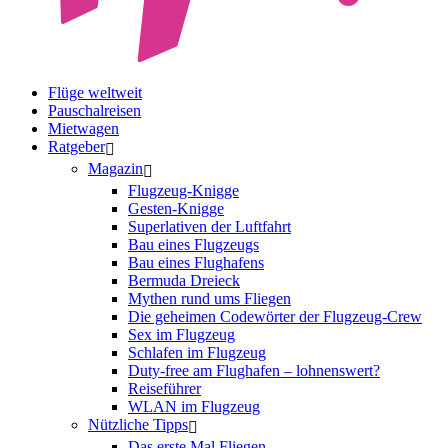
Flüge weltweit
Pauschalreisen
Mietwagen
Ratgeber
Magazin
Flugzeug-Knigge
Gesten-Knigge
Superlativen der Luftfahrt
Bau eines Flugzeugs
Bau eines Flughafens
Bermuda Dreieck
Mythen rund ums Fliegen
Die geheimen Codewörter der Flugzeug-Crew
Sex im Flugzeug
Schlafen im Flugzeug
Duty-free am Flughafen – lohnenswert?
Reiseführer
WLAN im Flugzeug
Nützliche Tipps
Das erste Mal Fliegen