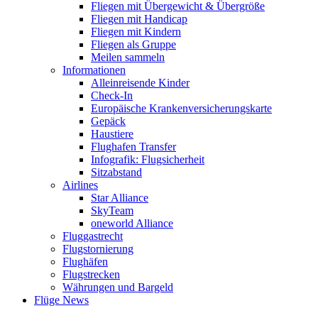
Fliegen mit Übergewicht & Übergröße
Fliegen mit Handicap
Fliegen mit Kindern
Fliegen als Gruppe
Meilen sammeln
Informationen
Alleinreisende Kinder
Check-In
Europäische Krankenversicherungskarte
Gepäck
Haustiere
Flughafen Transfer
Infografik: Flugsicherheit
Sitzabstand
Airlines
Star Alliance
SkyTeam
oneworld Alliance
Fluggastrecht
Flugstornierung
Flughäfen
Flugstrecken
Währungen und Bargeld
Flüge News