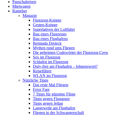
Pauschalreisen
Mietwagen
Ratgeber
Magazin
Flugzeug-Knigge
Gesten-Knigge
Superlativen der Luftfahrt
Bau eines Flugzeugs
Bau eines Flughafens
Bermuda Dreieck
Mythen rund ums Fliegen
Die geheimen Codewörter der Flugzeug-Crew
Sex im Flugzeug
Schlafen im Flugzeug
Duty-free am Flughafen – lohnenswert?
Reiseführer
WLAN im Flugzeug
Nützliche Tipps
Das erste Mal Fliegen
Error Fare
7 Tipps für günstige Flüge
Tipps gegen Flugangst
Tipps gegen Jetlag
Langeweile am Flughafen
Fliegen in der Schwangerschaft