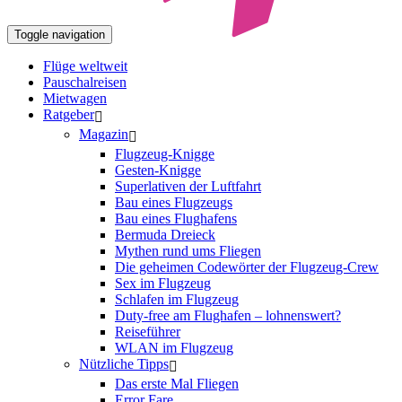
Toggle navigation
Flüge weltweit
Pauschalreisen
Mietwagen
Ratgeber
Magazin
Flugzeug-Knigge
Gesten-Knigge
Superlativen der Luftfahrt
Bau eines Flugzeugs
Bau eines Flughafens
Bermuda Dreieck
Mythen rund ums Fliegen
Die geheimen Codewörter der Flugzeug-Crew
Sex im Flugzeug
Schlafen im Flugzeug
Duty-free am Flughafen – lohnenswert?
Reiseführer
WLAN im Flugzeug
Nützliche Tipps
Das erste Mal Fliegen
Error Fare