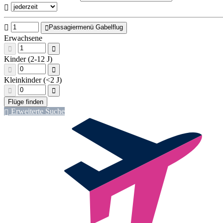
Passagiermenü Gabelflug
Erwachsene
Kinder (2-12 J)
Kleinkinder (<2 J)
Erweiterte Suche