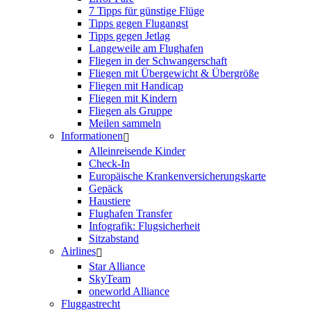
7 Tipps für günstige Flüge
Tipps gegen Flugangst
Tipps gegen Jetlag
Langeweile am Flughafen
Fliegen in der Schwangerschaft
Fliegen mit Übergewicht & Übergröße
Fliegen mit Handicap
Fliegen mit Kindern
Fliegen als Gruppe
Meilen sammeln
Informationen
Alleinreisende Kinder
Check-In
Europäische Krankenversicherungskarte
Gepäck
Haustiere
Flughafen Transfer
Infografik: Flugsicherheit
Sitzabstand
Airlines
Star Alliance
SkyTeam
oneworld Alliance
Fluggastrecht