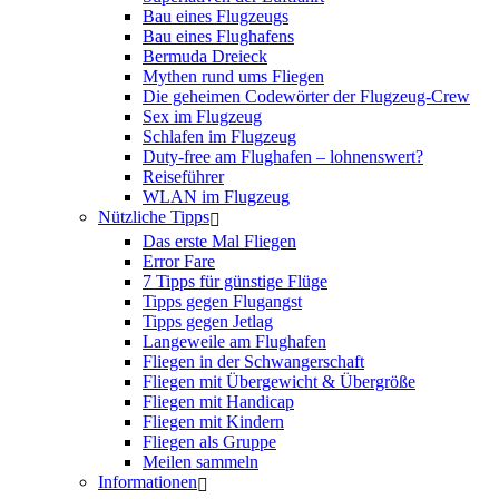
Bau eines Flugzeugs
Bau eines Flughafens
Bermuda Dreieck
Mythen rund ums Fliegen
Die geheimen Codewörter der Flugzeug-Crew
Sex im Flugzeug
Schlafen im Flugzeug
Duty-free am Flughafen – lohnenswert?
Reiseführer
WLAN im Flugzeug
Nützliche Tipps
Das erste Mal Fliegen
Error Fare
7 Tipps für günstige Flüge
Tipps gegen Flugangst
Tipps gegen Jetlag
Langeweile am Flughafen
Fliegen in der Schwangerschaft
Fliegen mit Übergewicht & Übergröße
Fliegen mit Handicap
Fliegen mit Kindern
Fliegen als Gruppe
Meilen sammeln
Informationen