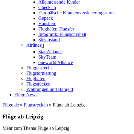
Alleinreisende Kinder
Check-In
Europäische Krankenversicherungskarte
Gepäck
Haustiere
Flughafen Transfer
Infografik: Flugsicherheit
Sitzabstand
Airlines
Star Alliance
SkyTeam
oneworld Alliance
Fluggastrecht
Flugstornierung
Flughäfen
Flugstrecken
Währungen und Bargeld
Flüge News
Flüge.de
»
Flugstrecken
» Flüge ab Leipzig
Flüge ab Leipzig
Mehr zum Thema Flüge ab Leipzig