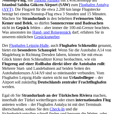
Nonstop-Flug
, mit
Turkish Airlines
mit Zwischenstopp am
Istanbul Sabiha Gökcen Airport (SAW)
zum
Flughafen Antalya
(AYT)
. Die Flugzeit für die etwa 2.200 km lange Flugstrecke
beträgt bei einem Nonstop-Flug etwa 3 Stunden und 15 Minuten.
Machen Sie
Strandurlaub
in den beliebten
Ferienorten Side,
Kemer und Belek
, so dürfen
Sonnencreme und Badesachen
nicht im
Gepäck
fehlen – aber immer die 100-ml-Grenze beachten.
Was ansonsten ins
Hand- und Reisegepäck
darf, erfahren Sie in
unserem nützlichen
Gepäckratgeber
.
Der
Flughafen Leipzig-Halle
, auch
Flughafen Schkeuditz
genannt,
bietet ein
besonderes Schauspiel
: Wenn Sie die Autobahn A14 von
Magdeburg in Richtung Dresden fahren, können Sie mit etwas
Glück hinter dem Schkeuditzer Kreuz beobachten, wie ein
Flugzeug auf einer Rollbahn direkt über die Autobahn rollt
:
Mehrere Start- und Landebahnen auf beiden Seiten des
Autobahnkreuzes A14/A9 sind so miteinander verbunden. Vom
Flughafen Leipzig-Halle starten nicht nur
Urlaubsflieger
– der
Airport soll zukünftig
Deutschlands zentraler Frachtflughafen
werden.
Egal ob Sie
Strandurlaub an der Türkischen Riviera
machen,
innerhalb der Türkei weiterfliegen oder einen
internationalen Flug
antreten wollen – der Flughafen Antalya ist mit drei Terminals
überschaubar, sodass Sie den
Check-In
und die
Sicherheitskontrollen schnell finden und bequem die Weiter- oder