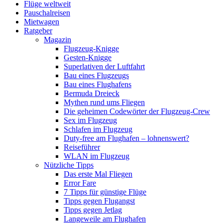
Flüge weltweit
Pauschalreisen
Mietwagen
Ratgeber
Magazin
Flugzeug-Knigge
Gesten-Knigge
Superlativen der Luftfahrt
Bau eines Flugzeugs
Bau eines Flughafens
Bermuda Dreieck
Mythen rund ums Fliegen
Die geheimen Codewörter der Flugzeug-Crew
Sex im Flugzeug
Schlafen im Flugzeug
Duty-free am Flughafen – lohnenswert?
Reiseführer
WLAN im Flugzeug
Nützliche Tipps
Das erste Mal Fliegen
Error Fare
7 Tipps für günstige Flüge
Tipps gegen Flugangst
Tipps gegen Jetlag
Langeweile am Flughafen