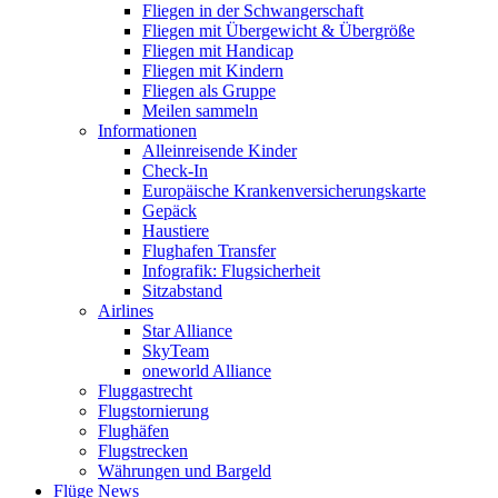
Fliegen in der Schwangerschaft
Fliegen mit Übergewicht & Übergröße
Fliegen mit Handicap
Fliegen mit Kindern
Fliegen als Gruppe
Meilen sammeln
Informationen
Alleinreisende Kinder
Check-In
Europäische Krankenversicherungskarte
Gepäck
Haustiere
Flughafen Transfer
Infografik: Flugsicherheit
Sitzabstand
Airlines
Star Alliance
SkyTeam
oneworld Alliance
Fluggastrecht
Flugstornierung
Flughäfen
Flugstrecken
Währungen und Bargeld
Flüge News