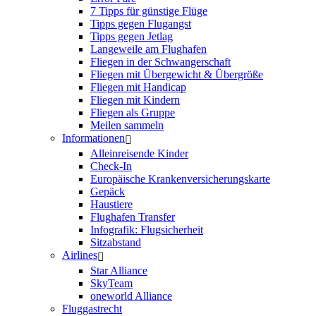
7 Tipps für günstige Flüge
Tipps gegen Flugangst
Tipps gegen Jetlag
Langeweile am Flughafen
Fliegen in der Schwangerschaft
Fliegen mit Übergewicht & Übergröße
Fliegen mit Handicap
Fliegen mit Kindern
Fliegen als Gruppe
Meilen sammeln
Informationen
Alleinreisende Kinder
Check-In
Europäische Krankenversicherungskarte
Gepäck
Haustiere
Flughafen Transfer
Infografik: Flugsicherheit
Sitzabstand
Airlines
Star Alliance
SkyTeam
oneworld Alliance
Fluggastrecht