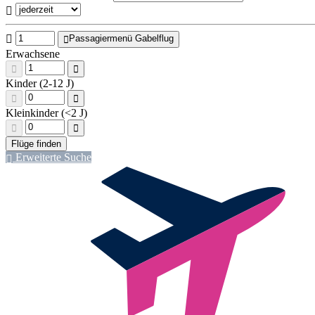
Passagiermenü Gabelflug
Erwachsene
Kinder (2-12 J)
Kleinkinder (<2 J)
Erweiterte Suche