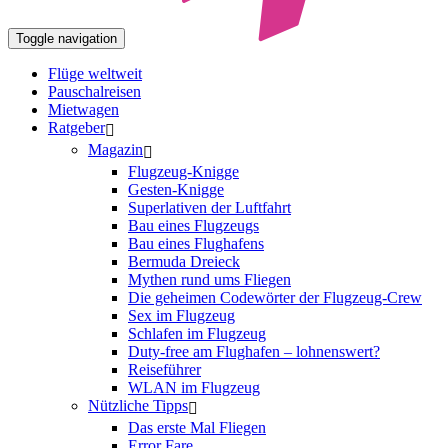
Toggle navigation
Flüge weltweit
Pauschalreisen
Mietwagen
Ratgeber
Magazin
Flugzeug-Knigge
Gesten-Knigge
Superlativen der Luftfahrt
Bau eines Flugzeugs
Bau eines Flughafens
Bermuda Dreieck
Mythen rund ums Fliegen
Die geheimen Codewörter der Flugzeug-Crew
Sex im Flugzeug
Schlafen im Flugzeug
Duty-free am Flughafen – lohnenswert?
Reiseführer
WLAN im Flugzeug
Nützliche Tipps
Das erste Mal Fliegen
Error Fare