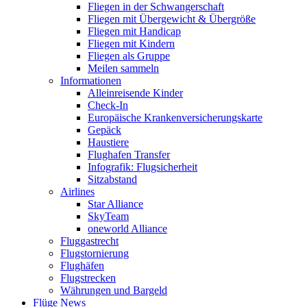
Fliegen in der Schwangerschaft
Fliegen mit Übergewicht & Übergröße
Fliegen mit Handicap
Fliegen mit Kindern
Fliegen als Gruppe
Meilen sammeln
Informationen
Alleinreisende Kinder
Check-In
Europäische Krankenversicherungskarte
Gepäck
Haustiere
Flughafen Transfer
Infografik: Flugsicherheit
Sitzabstand
Airlines
Star Alliance
SkyTeam
oneworld Alliance
Fluggastrecht
Flugstornierung
Flughäfen
Flugstrecken
Währungen und Bargeld
Flüge News