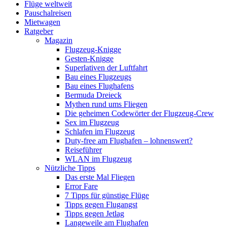
Flüge weltweit
Pauschalreisen
Mietwagen
Ratgeber
Magazin
Flugzeug-Knigge
Gesten-Knigge
Superlativen der Luftfahrt
Bau eines Flugzeugs
Bau eines Flughafens
Bermuda Dreieck
Mythen rund ums Fliegen
Die geheimen Codewörter der Flugzeug-Crew
Sex im Flugzeug
Schlafen im Flugzeug
Duty-free am Flughafen – lohnenswert?
Reiseführer
WLAN im Flugzeug
Nützliche Tipps
Das erste Mal Fliegen
Error Fare
7 Tipps für günstige Flüge
Tipps gegen Flugangst
Tipps gegen Jetlag
Langeweile am Flughafen