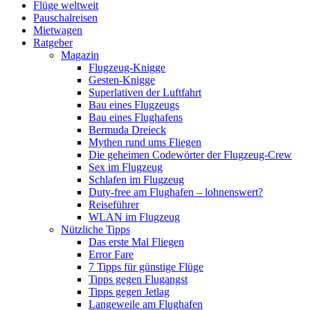
Flüge weltweit
Pauschalreisen
Mietwagen
Ratgeber
Magazin
Flugzeug-Knigge
Gesten-Knigge
Superlativen der Luftfahrt
Bau eines Flugzeugs
Bau eines Flughafens
Bermuda Dreieck
Mythen rund ums Fliegen
Die geheimen Codewörter der Flugzeug-Crew
Sex im Flugzeug
Schlafen im Flugzeug
Duty-free am Flughafen – lohnenswert?
Reiseführer
WLAN im Flugzeug
Nützliche Tipps
Das erste Mal Fliegen
Error Fare
7 Tipps für günstige Flüge
Tipps gegen Flugangst
Tipps gegen Jetlag
Langeweile am Flughafen