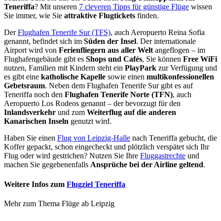
Teneriffa
? Mit unseren
7 cleveren Tipps für günstige Flüge
wissen
Sie immer, wie Sie
attraktive Flugtickets
finden.
Der
Flughafen Tenerife Sur (TFS)
, auch Aeropuerto Reina Sofia
genannt, befindet sich im
Süden der Insel
. Der internationale
Airport wird von
Ferienfliegern aus aller Welt
angeflogen – im
Flughafengebäude gibt es
Shops und Cafés
, Sie können
Free WiFi
nutzen, Familien mit Kindern steht ein
PlayPark
zur Verfügung und
es gibt eine
katholische Kapelle
sowie einen
multikonfessionellen
Gebetsraum
. Neben dem Flughafen Tenerife Sur gibt es auf
Teneriffa noch den
Flughafen Tenerife Norte (TFN)
, auch
Aeropuerto Los Rodeos genannt – der bevorzugt für den
Inlandsverkehr
und zum
Weiterflug auf die anderen
Kanarischen Inseln
genutzt wird.
Haben Sie einen
Flug von Leipzig-Halle
nach Teneriffa gebucht, die
Koffer gepackt, schon eingecheckt und plötzlich verspätet sich Ihr
Flug oder wird gestrichen? Nutzen Sie Ihre
Fluggastrechte
und
machen Sie gegebenenfalls
Ansprüche bei der Airline geltend
.
Weitere Infos zum
Flugziel Teneriffa
Mehr zum Thema Flüge ab Leipzig