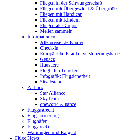
Fliegen in der Schwangerschaft
Fliegen mit Übergewicht & Übergröße
Fliegen mit Handicap
Fliegen mit Kindern
Fliegen als Gruppe
Meilen sammeln
Informationen
Alleinreisende Kinder
Check-In
Europäische Krankenversicherungskarte
Gepäck
Haustiere
Flughafen Transfer
Infografik: Flugsicherheit
Sitzabstand
Airlines
Star Alliance
SkyTeam
oneworld Alliance
Fluggastrecht
Flugstornierung
Flughäfen
Flugstrecken
Währungen und Bargeld
Flüge News