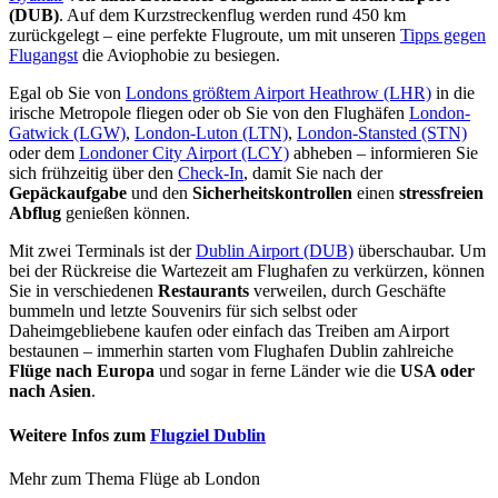
(DUB)
. Auf dem Kurzstreckenflug werden rund 450 km
zurückgelegt – eine perfekte Flugroute, um mit unseren
Tipps gegen
Flugangst
die Aviophobie zu besiegen.
Egal ob Sie von
Londons größtem Airport Heathrow (LHR)
in die
irische Metropole fliegen oder ob Sie von den Flughäfen
London-
Gatwick (LGW)
,
London-Luton (LTN)
,
London-Stansted (STN)
oder dem
Londoner City Airport (LCY)
abheben – informieren Sie
sich frühzeitig über den
Check-In
, damit Sie nach der
Gepäckaufgabe
und den
Sicherheitskontrollen
einen
stressfreien
Abflug
genießen können.
Mit zwei Terminals ist der
Dublin Airport (DUB)
überschaubar. Um
bei der Rückreise die Wartezeit am Flughafen zu verkürzen, können
Sie in verschiedenen
Restaurants
verweilen, durch Geschäfte
bummeln und letzte Souvenirs für sich selbst oder
Daheimgebliebene kaufen oder einfach das Treiben am Airport
bestaunen – immerhin starten vom Flughafen Dublin zahlreiche
Flüge nach Europa
und sogar in ferne Länder wie die
USA oder
nach Asien
.
Weitere Infos zum
Flugziel Dublin
Mehr zum Thema Flüge ab London