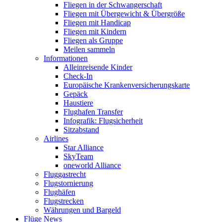
Fliegen in der Schwangerschaft
Fliegen mit Übergewicht & Übergröße
Fliegen mit Handicap
Fliegen mit Kindern
Fliegen als Gruppe
Meilen sammeln
Informationen
Alleinreisende Kinder
Check-In
Europäische Krankenversicherungskarte
Gepäck
Haustiere
Flughafen Transfer
Infografik: Flugsicherheit
Sitzabstand
Airlines
Star Alliance
SkyTeam
oneworld Alliance
Fluggastrecht
Flugstornierung
Flughäfen
Flugstrecken
Währungen und Bargeld
Flüge News