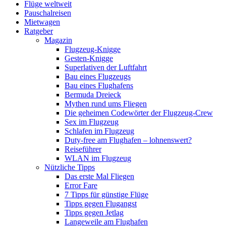
Flüge weltweit
Pauschalreisen
Mietwagen
Ratgeber
Magazin
Flugzeug-Knigge
Gesten-Knigge
Superlativen der Luftfahrt
Bau eines Flugzeugs
Bau eines Flughafens
Bermuda Dreieck
Mythen rund ums Fliegen
Die geheimen Codewörter der Flugzeug-Crew
Sex im Flugzeug
Schlafen im Flugzeug
Duty-free am Flughafen – lohnenswert?
Reiseführer
WLAN im Flugzeug
Nützliche Tipps
Das erste Mal Fliegen
Error Fare
7 Tipps für günstige Flüge
Tipps gegen Flugangst
Tipps gegen Jetlag
Langeweile am Flughafen