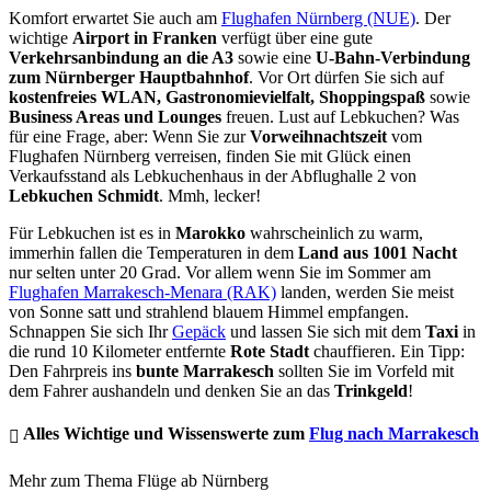
Komfort erwartet Sie auch am
Flughafen Nürnberg (NUE)
. Der
wichtige
Airport in Franken
verfügt über eine gute
Verkehrsanbindung an die A3
sowie eine
U-Bahn-Verbindung
zum Nürnberger Hauptbahnhof
. Vor Ort dürfen Sie sich auf
kostenfreies WLAN, Gastronomievielfalt, Shoppingspaß
sowie
Business Areas und Lounges
freuen. Lust auf Lebkuchen? Was
für eine Frage, aber: Wenn Sie zur
Vorweihnachtszeit
vom
Flughafen Nürnberg verreisen, finden Sie mit Glück einen
Verkaufsstand als Lebkuchenhaus in der Abflughalle 2 von
Lebkuchen Schmidt
. Mmh, lecker!
Für Lebkuchen ist es in
Marokko
wahrscheinlich zu warm,
immerhin fallen die Temperaturen in dem
Land aus 1001 Nacht
nur selten unter 20 Grad. Vor allem wenn Sie im Sommer am
Flughafen Marrakesch-Menara (RAK)
landen, werden Sie meist
von Sonne satt und strahlend blauem Himmel empfangen.
Schnappen Sie sich Ihr
Gepäck
und lassen Sie sich mit dem
Taxi
in
die rund 10 Kilometer entfernte
Rote Stadt
chauffieren. Ein Tipp:
Den Fahrpreis ins
bunte Marrakesch
sollten Sie im Vorfeld mit
dem Fahrer aushandeln und denken Sie an das
Trinkgeld
!
Alles Wichtige und Wissenswerte zum
Flug nach Marrakesch
Mehr zum Thema Flüge ab Nürnberg