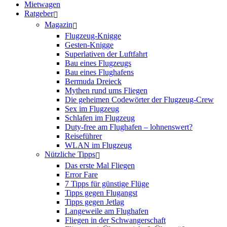
Mietwagen
Ratgeber
Magazin
Flugzeug-Knigge
Gesten-Knigge
Superlativen der Luftfahrt
Bau eines Flugzeugs
Bau eines Flughafens
Bermuda Dreieck
Mythen rund ums Fliegen
Die geheimen Codewörter der Flugzeug-Crew
Sex im Flugzeug
Schlafen im Flugzeug
Duty-free am Flughafen – lohnenswert?
Reiseführer
WLAN im Flugzeug
Nützliche Tipps
Das erste Mal Fliegen
Error Fare
7 Tipps für günstige Flüge
Tipps gegen Flugangst
Tipps gegen Jetlag
Langeweile am Flughafen
Fliegen in der Schwangerschaft