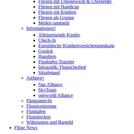
Fliegen mit Übergewicht & Übergröße
Fliegen mit Handicap
Fliegen mit Kindern
Fliegen als Gruppe
Meilen sammeln
Informationen
Alleinreisende Kinder
Check-In
Europäische Krankenversicherungskarte
Gepäck
Haustiere
Flughafen Transfer
Infografik: Flugsicherheit
Sitzabstand
Airlines
Star Alliance
SkyTeam
oneworld Alliance
Fluggastrecht
Flugstornierung
Flughäfen
Flugstrecken
Währungen und Bargeld
Flüge News