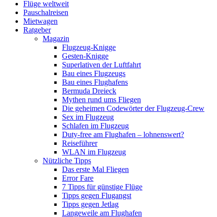
Flüge weltweit
Pauschalreisen
Mietwagen
Ratgeber
Magazin
Flugzeug-Knigge
Gesten-Knigge
Superlativen der Luftfahrt
Bau eines Flugzeugs
Bau eines Flughafens
Bermuda Dreieck
Mythen rund ums Fliegen
Die geheimen Codewörter der Flugzeug-Crew
Sex im Flugzeug
Schlafen im Flugzeug
Duty-free am Flughafen – lohnenswert?
Reiseführer
WLAN im Flugzeug
Nützliche Tipps
Das erste Mal Fliegen
Error Fare
7 Tipps für günstige Flüge
Tipps gegen Flugangst
Tipps gegen Jetlag
Langeweile am Flughafen