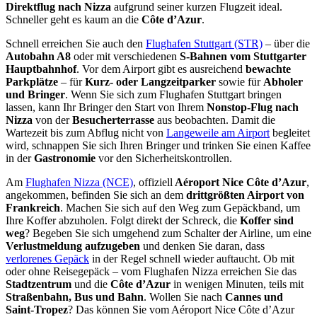
Direktflug nach Nizza
aufgrund seiner kurzen Flugzeit ideal.
Schneller geht es kaum an die
Côte d’Azur
.
Schnell erreichen Sie auch den
Flughafen Stuttgart (STR)
– über die
Autobahn A8
oder mit verschiedenen
S-Bahnen vom Stuttgarter
Hauptbahnhof
. Vor dem Airport gibt es ausreichend
bewachte
Parkplätze
– für
Kurz- oder Langzeitparker
sowie für
Abholer
und Bringer
. Wenn Sie sich zum Flughafen Stuttgart bringen
lassen, kann Ihr Bringer den Start von Ihrem
Nonstop-Flug nach
Nizza
von der
Besucherterrasse
aus beobachten. Damit die
Wartezeit bis zum Abflug nicht von
Langeweile am Airport
begleitet
wird, schnappen Sie sich Ihren Bringer und trinken Sie einen Kaffee
in der
Gastronomie
vor den Sicherheitskontrollen.
Am
Flughafen Nizza (NCE)
, offiziell
Aéroport Nice Côte d’Azur
,
angekommen, befinden Sie sich an dem
drittgrößten Airport von
Frankreich
. Machen Sie sich auf den Weg zum Gepäckband, um
Ihre Koffer abzuholen. Folgt direkt der Schreck, die
Koffer sind
weg
? Begeben Sie sich umgehend zum Schalter der Airline, um eine
Verlustmeldung aufzugeben
und denken Sie daran, dass
verlorenes Gepäck
in der Regel schnell wieder auftaucht. Ob mit
oder ohne Reisegepäck – vom Flughafen Nizza erreichen Sie das
Stadtzentrum
und die
Côte d’Azur
in wenigen Minuten, teils mit
Straßenbahn, Bus und Bahn
. Wollen Sie nach
Cannes und
Saint-Tropez
? Das können Sie vom Aéroport Nice Côte d’Azur