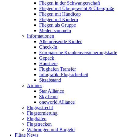
Fliegen in der Schwangerschaft
Fliegen mit Übergewicht & Übergröße
Fliegen mit Handicap
Fliegen mit Kindern
Fliegen als Gruppe
Meilen sammeln
Informationen
Alleinreisende Kinder
Check-In
Europäische Krankenversicherungskarte
Gepäck
Haustiere
Flughafen Transfer
Infografik: Flugsicherheit
Sitzabstand
Airlines
Star Alliance
SkyTeam
oneworld Alliance
Fluggastrecht
Flugstornierung
Flughäfen
Flugstrecken
Währungen und Bargeld
Flüge News