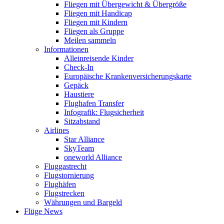
Fliegen mit Übergewicht & Übergröße
Fliegen mit Handicap
Fliegen mit Kindern
Fliegen als Gruppe
Meilen sammeln
Informationen
Alleinreisende Kinder
Check-In
Europäische Krankenversicherungskarte
Gepäck
Haustiere
Flughafen Transfer
Infografik: Flugsicherheit
Sitzabstand
Airlines
Star Alliance
SkyTeam
oneworld Alliance
Fluggastrecht
Flugstornierung
Flughäfen
Flugstrecken
Währungen und Bargeld
Flüge News