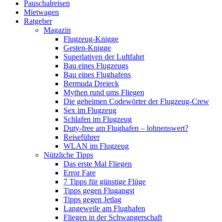
Pauschalreisen
Mietwagen
Ratgeber
Magazin
Flugzeug-Knigge
Gesten-Knigge
Superlativen der Luftfahrt
Bau eines Flugzeugs
Bau eines Flughafens
Bermuda Dreieck
Mythen rund ums Fliegen
Die geheimen Codewörter der Flugzeug-Crew
Sex im Flugzeug
Schlafen im Flugzeug
Duty-free am Flughafen – lohnenswert?
Reiseführer
WLAN im Flugzeug
Nützliche Tipps
Das erste Mal Fliegen
Error Fare
7 Tipps für günstige Flüge
Tipps gegen Flugangst
Tipps gegen Jetlag
Langeweile am Flughafen
Fliegen in der Schwangerschaft