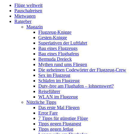
Flüge weltweit
Pauschalreisen
Mietwagen
Ratgeber
Magazin
Flugzeug-Knigge
Gesten-Knigge
Superlativen der Luftfahrt
Bau eines Flugzeugs
Bau eines Flughafens
Bermuda Dreieck
Mythen rund ums Fliegen
Die geheimen Codewörter der Flugzeug-Crew
Sex im Flugzeug
Schlafen im Flugzeug
Duty-free am Flughafen – lohnenswert?
Reiseführer
WLAN im Flugzeug
Nützliche Tipps
Das erste Mal Fliegen
Error Fare
7 Tipps für günstige Flüge
Tipps gegen Flugangst
Tipps gegen Jetlag