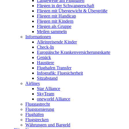
Langeweile am Flughafen
Fliegen in der Schwangerschaft
Fliegen mit Übergewicht & Übergröße
Fliegen mit Handicap
Fliegen mit Kindern
Fliegen als Gruppe
Meilen sammeln
Informationen
Alleinreisende Kinder
Check-In
Europäische Krankenversicherungskarte
Gepäck
Haustiere
Flughafen Transfer
Infografik: Flugsicherheit
Sitzabstand
Airlines
Star Alliance
SkyTeam
oneworld Alliance
Fluggastrecht
Flugstornierung
Flughäfen
Flugstrecken
Währungen und Bargeld