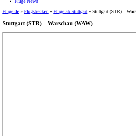
Flüge News
Flüge.de
»
Flugstrecken
»
Flüge ab Stuttgart
» Stuttgart (STR) – Wa
Stuttgart (STR) – Warschau (WAW)