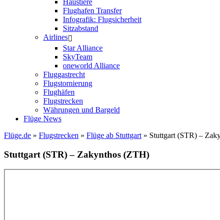
Haustiere
Flughafen Transfer
Infografik: Flugsicherheit
Sitzabstand
Airlines
Star Alliance
SkyTeam
oneworld Alliance
Fluggastrecht
Flugstornierung
Flughäfen
Flugstrecken
Währungen und Bargeld
Flüge News
Flüge.de
»
Flugstrecken
»
Flüge ab Stuttgart
» Stuttgart (STR) – Zak
Stuttgart (STR) – Zakynthos (ZTH)