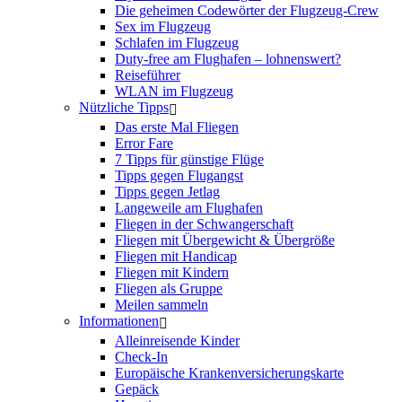
Die geheimen Codewörter der Flugzeug-Crew
Sex im Flugzeug
Schlafen im Flugzeug
Duty-free am Flughafen – lohnenswert?
Reiseführer
WLAN im Flugzeug
Nützliche Tipps
Das erste Mal Fliegen
Error Fare
7 Tipps für günstige Flüge
Tipps gegen Flugangst
Tipps gegen Jetlag
Langeweile am Flughafen
Fliegen in der Schwangerschaft
Fliegen mit Übergewicht & Übergröße
Fliegen mit Handicap
Fliegen mit Kindern
Fliegen als Gruppe
Meilen sammeln
Informationen
Alleinreisende Kinder
Check-In
Europäische Krankenversicherungskarte
Gepäck