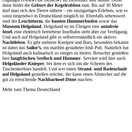
dann findet die
Geburt der Kegelrobben
statt. Bis auf 30 Meter
darf man sich den Tieren nähern – ein einzigartiges Erlebnis, wie es
sonst nirgendwo in Deutschland möglich ist. Ebenfalls sehenswert
sind der
Leuchtturm
, die
bunten Hummerbuden
sowie das
Museum Helgoland
. Helgoland ist im Übrigen eine
autofreie
Insel
, eine elektrisch betriebene Inselbahn steht aber zur Verfügung.
Und auch auf Helgoland gibt es selbstverständlich ein aktives
Nachtleben
. Es gibt mehrere Kneipen und Bars, besonders bekannt
ist dabei das
Sailor’s
, ein maritim gestalteter Irish Pub. Natürlich hat
Helgoland auch kulinarisch so einiges zu bieten. Besucher genießen
hier
fangfrischen Seefisch und Hummer
. Serviert wird hier auch
Helgoländer Knieper
, bei dem es sich um die Scheren des
Taschenkrebses handelt. Und wer einen
Strand- und Badeurlaub
auf Helgoland
genießen möchte, der kann einen Abstecher auf die
gut zu erreichende
Nachbarinsel Düne
machen.
Mehr zum Thema Deutschland