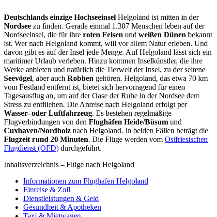
Deutschlands einzige Hochseeinsel
Helgoland ist mitten in der
Nordsee
zu finden. Gerade einmal 1.307 Menschen leben auf der
Nordseeinsel, die für ihre
roten Felsen
und
weißen Dünen
bekannt
ist. Wer nach Helgoland kommt, will vor allem Natur erleben. Und
davon gibt es auf der Insel jede Menge. Auf Helgoland lässt sich ein
maritimer Urlaub verleben. Hinzu kommen Inselkünstler, die ihre
Werke anbieten und natürlich die Tierwelt der Insel, zu der seltene
Seevögel
, aber auch
Robben
gehören. Helgoland, das etwa 70 km
vom Festland entfernt ist, bietet sich hervorragend für einen
Tagesausflug an, um auf der Oase der Ruhe in der Nordsee dem
Stress zu entfliehen. Die Anreise nach Helgoland erfolgt per
Wasser- oder Luftfahrzeug
. Es bestehen regelmäßige
Flugverbindungen von den
Flughäfen Heide/Büsum
und
Cuxhaven/Nordholz
nach Helgoland. In beiden Fällen beträgt die
Flugzeit rund 20 Minuten
. Die Flüge werden vom
Ostfriesischen
Flugdienst (OFD)
durchgeführt.
Inhaltsverzeichnis – Flüge nach Helgoland
Informationen zum Flughafen Helgoland
Einreise & Zoll
Dienstleistungen & Geld
Gesundheit & Apotheken
Taxi & Mietwagen