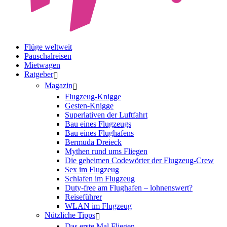
Flüge weltweit
Pauschalreisen
Mietwagen
Ratgeber
Magazin
Flugzeug-Knigge
Gesten-Knigge
Superlativen der Luftfahrt
Bau eines Flugzeugs
Bau eines Flughafens
Bermuda Dreieck
Mythen rund ums Fliegen
Die geheimen Codewörter der Flugzeug-Crew
Sex im Flugzeug
Schlafen im Flugzeug
Duty-free am Flughafen – lohnenswert?
Reiseführer
WLAN im Flugzeug
Nützliche Tipps
Das erste Mal Fliegen