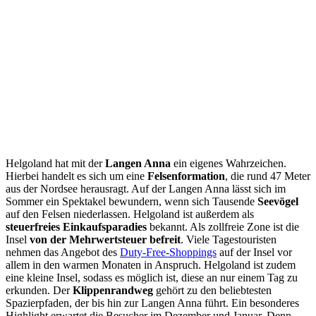
Helgoland hat mit der
Langen Anna
ein eigenes Wahrzeichen.
Hierbei handelt es sich um eine
Felsenformation
, die rund 47 Meter
aus der Nordsee herausragt. Auf der Langen Anna lässt sich im
Sommer ein Spektakel bewundern, wenn sich Tausende
Seevögel
auf den Felsen niederlassen. Helgoland ist außerdem als
steuerfreies Einkaufsparadies
bekannt. Als zollfreie Zone ist die
Insel
von der Mehrwertsteuer befreit
. Viele Tagestouristen
nehmen das Angebot des
Duty-Free-Shoppings
auf der Insel vor
allem in den warmen Monaten in Anspruch. Helgoland ist zudem
eine kleine Insel, sodass es möglich ist, diese an nur einem Tag zu
erkunden. Der
Klippenrandweg
gehört zu den beliebtesten
Spazierpfaden, der bis hin zur Langen Anna führt. Ein besonderes
Highlight erwartet die Besucher im Dezember und Januar. Denn