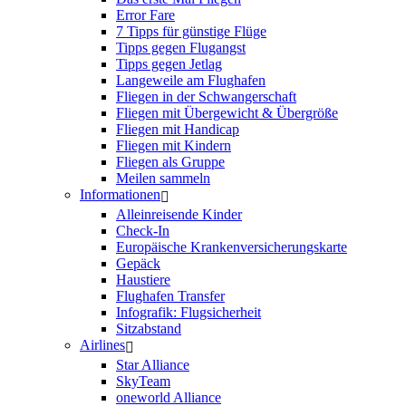
Error Fare
7 Tipps für günstige Flüge
Tipps gegen Flugangst
Tipps gegen Jetlag
Langeweile am Flughafen
Fliegen in der Schwangerschaft
Fliegen mit Übergewicht & Übergröße
Fliegen mit Handicap
Fliegen mit Kindern
Fliegen als Gruppe
Meilen sammeln
Informationen
Alleinreisende Kinder
Check-In
Europäische Krankenversicherungskarte
Gepäck
Haustiere
Flughafen Transfer
Infografik: Flugsicherheit
Sitzabstand
Airlines
Star Alliance
SkyTeam
oneworld Alliance