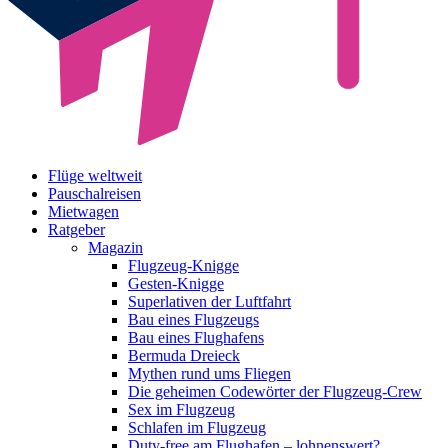
Flüge weltweit
Pauschalreisen
Mietwagen
Ratgeber
Magazin
Flugzeug-Knigge
Gesten-Knigge
Superlativen der Luftfahrt
Bau eines Flugzeugs
Bau eines Flughafens
Bermuda Dreieck
Mythen rund ums Fliegen
Die geheimen Codewörter der Flugzeug-Crew
Sex im Flugzeug
Schlafen im Flugzeug
Duty-free am Flughafen – lohnenswert?