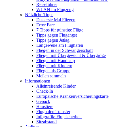
Reiseführer
WLAN im Flugzeug
Nützliche Tipps
Das erste Mal Fliegen
Error Fare
7 Tipps für günstige Flüge
Tipps gegen Flugangst
Tipps gegen Jetlag
Langeweile am Flughafen
Fliegen in der Schwangerschaft
Fliegen mit Übergewicht & Übergröße
Fliegen mit Handicap
Fliegen mit Kindern
Fliegen als Gruppe
Meilen sammeln
Informationen
Alleinreisende Kinder
Check-In
Europäische Krankenversicherungskarte
Gepäck
Haustiere
Flughafen Transfer
Infografik: Flugsicherheit
Sitzabstand
Airlines