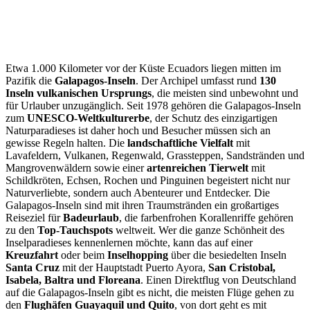
Etwa 1.000 Kilometer vor der Küste Ecuadors liegen mitten im
Pazifik die
Galapagos-Inseln
. Der Archipel umfasst rund
130
Inseln vulkanischen Ursprungs
, die meisten sind unbewohnt und
für Urlauber unzugänglich. Seit 1978 gehören die Galapagos-Inseln
zum
UNESCO-Weltkulturerbe
, der Schutz des einzigartigen
Naturparadieses ist daher hoch und Besucher müssen sich an
gewisse Regeln halten. Die
landschaftliche Vielfalt
mit
Lavafeldern, Vulkanen, Regenwald, Grassteppen, Sandstränden und
Mangrovenwäldern sowie einer
artenreichen Tierwelt
mit
Schildkröten, Echsen, Rochen und Pinguinen begeistert nicht nur
Naturverliebte, sondern auch Abenteurer und Entdecker. Die
Galapagos-Inseln sind mit ihren Traumstränden ein großartiges
Reiseziel für
Badeurlaub
, die farbenfrohen Korallenriffe gehören
zu den
Top-Tauchspots
weltweit. Wer die ganze Schönheit des
Inselparadieses kennenlernen möchte, kann das auf einer
Kreuzfahrt
oder beim
Inselhopping
über die besiedelten Inseln
Santa Cruz
mit der Hauptstadt Puerto Ayora,
San Cristobal,
Isabela, Baltra und Floreana
. Einen Direktflug von Deutschland
auf die Galapagos-Inseln gibt es nicht, die meisten Flüge gehen zu
den
Flughäfen Guayaquil und Quito
, von dort geht es mit