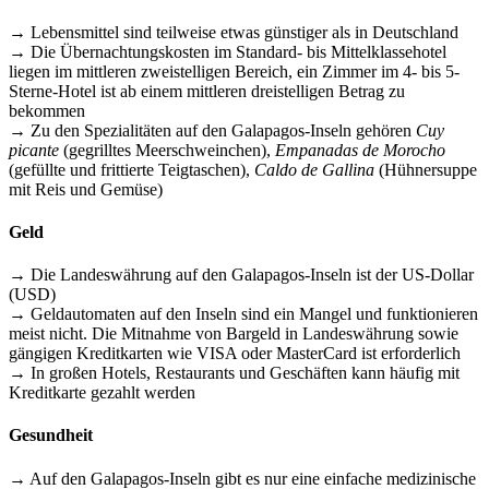
→ Lebensmittel sind teilweise etwas günstiger als in Deutschland
→ Die Übernachtungskosten im Standard- bis Mittelklassehotel
liegen im mittleren zweistelligen Bereich, ein Zimmer im 4- bis 5-
Sterne-Hotel ist ab einem mittleren dreistelligen Betrag zu
bekommen
→ Zu den Spezialitäten auf den Galapagos-Inseln gehören
Cuy
picante
(gegrilltes Meerschweinchen),
Empanadas de Morocho
(gefüllte und frittierte Teigtaschen),
Caldo de Gallina
(Hühnersuppe
mit Reis und Gemüse)
Geld
→ Die Landeswährung auf den Galapagos-Inseln ist der US-Dollar
(USD)
→ Geldautomaten auf den Inseln sind ein Mangel und funktionieren
meist nicht. Die Mitnahme von Bargeld in Landeswährung sowie
gängigen Kreditkarten wie VISA oder MasterCard ist erforderlich
→ In großen Hotels, Restaurants und Geschäften kann häufig mit
Kreditkarte gezahlt werden
Gesundheit
→ Auf den Galapagos-Inseln gibt es nur eine einfache medizinische