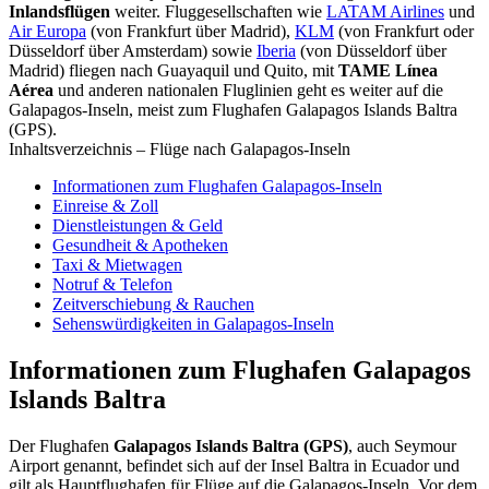
Inlandsflügen
weiter. Fluggesellschaften wie
LATAM Airlines
und
Air Europa
(von Frankfurt über Madrid),
KLM
(von Frankfurt oder
Düsseldorf über Amsterdam) sowie
Iberia
(von Düsseldorf über
Madrid) fliegen nach Guayaquil und Quito, mit
TAME Línea
Aérea
und anderen nationalen Fluglinien geht es weiter auf die
Galapagos-Inseln, meist zum Flughafen Galapagos Islands Baltra
(GPS).
Inhaltsverzeichnis – Flüge nach Galapagos-Inseln
Informationen zum Flughafen Galapagos-Inseln
Einreise & Zoll
Dienstleistungen & Geld
Gesundheit & Apotheken
Taxi & Mietwagen
Notruf & Telefon
Zeitverschiebung & Rauchen
Sehenswürdigkeiten in Galapagos-Inseln
Informationen zum Flughafen Galapagos
Islands Baltra
Der Flughafen
Galapagos Islands Baltra (GPS)
, auch Seymour
Airport genannt, befindet sich auf der Insel Baltra in Ecuador und
gilt als Hauptflughafen für Flüge auf die Galapagos-Inseln. Vor dem