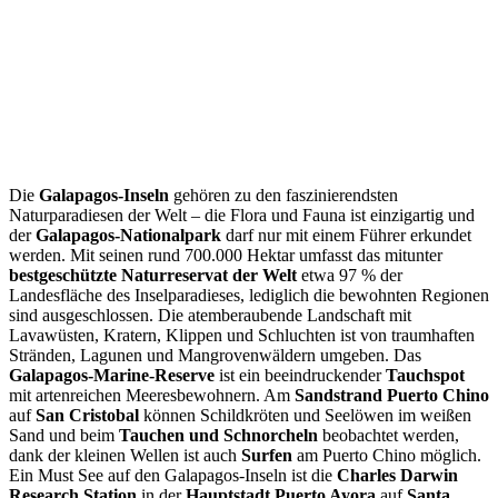
Die
Galapagos-Inseln
gehören zu den faszinierendsten
Naturparadiesen der Welt – die Flora und Fauna ist einzigartig und
der
Galapagos-Nationalpark
darf nur mit einem Führer erkundet
werden. Mit seinen rund 700.000 Hektar umfasst das mitunter
bestgeschützte Naturreservat der Welt
etwa 97 % der
Landesfläche des Inselparadieses, lediglich die bewohnten Regionen
sind ausgeschlossen. Die atemberaubende Landschaft mit
Lavawüsten, Kratern, Klippen und Schluchten ist von traumhaften
Stränden, Lagunen und Mangrovenwäldern umgeben. Das
Galapagos-Marine-Reserve
ist ein beeindruckender
Tauchspot
mit artenreichen Meeresbewohnern. Am
Sandstrand Puerto Chino
auf
San Cristobal
können Schildkröten und Seelöwen im weißen
Sand und beim
Tauchen und Schnorcheln
beobachtet werden,
dank der kleinen Wellen ist auch
Surfen
am Puerto Chino möglich.
Ein Must See auf den Galapagos-Inseln ist die
Charles Darwin
Research Station
in der
Hauptstadt Puerto Ayora
auf
Santa