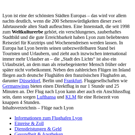
Lyon ist eine der schönsten Städten Europas – das wird vor allem
nachts deutlich, wenn die 200 Sehenswürdigkeiten dieser zwei
Jahrtausende alten Stadt aufleuchten. Eine Innenstadt, die seit 1998
zum
Weltkulturerbe
gehört, ein verschlungenes, zauberhaftes
Stadtbild und die gute Erreichbarkeit haben Lyon zum beliebtesten
Reiseziel für Kurztrips und Wochenendreisen werden lassen. In
Europa hat Lyon bereits seinen unbezweifelbaren Stand bei
Touristen und Urlaubern, und zieht auch inzwischen international
immer mehr Urlauber an – die „Stadt des Lichts“ ist also ein
Urlaubsziel, an dem man als reisebegeisterter Mensch früher oder
später nicht vorbeikommt. Neben den zahlreichen Flügen im Inland
fliegen auch deutsche Flughäfen den französischen Flughafen an,
darunter
Düsseldorf
, Berlin und
Frankfurt
. Fluggesellschaften wie
Germanwings
bieten einen Direktflug in nur 1 Stunde und 25
Minuten an. Der Flug nach Lyon kann aber auch ein Anschlussflug
sein, dann sorgen
Lufthansa
und
KLM
für eine Reisezeit von
knappen 4 Stunden.
Inhaltsverzeichnis – Flüge nach Lyon
Informationen zum Flughafen Lyon
Einreise & Zoll
Dienstleistungen & Geld
Gesundheit & Apotheken