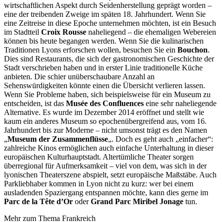
wirtschaftlichen Aspekt durch Seidenherstellung geprägt worden –
eine der treibenden Zweige im späten 18. Jahrhundert. Wenn Sie
eine Zeitreise in diese Epoche unternehmen möchten, ist ein Besuch
im Stadtteil
Croix Rousse
naheliegend – die ehemaligen Webereien
können bis heute begangen werden. Wenn Sie die kulinarischen
Traditionen Lyons erforschen wollen, besuchen Sie ein
Bouchon
.
Dies sind Restaurants, die sich der gastronomischen Geschichte der
Stadt verschrieben haben und in erster Linie traditionelle Küche
anbieten. Die schier unüberschaubare Anzahl an
Sehenswürdigkeiten könnte einen die Übersicht verlieren lassen.
Wenn Sie Probleme haben, sich beispielsweise für ein Museum zu
entscheiden, ist das
Musée des Confluences
eine sehr naheliegende
Alternative. Es wurde im Dezember 2014 eröffnet und stellt wie
kaum ein anderes Museum so epochenübergreifend aus, vom 16.
Jahrhundert bis zur Moderne – nicht umsonst trägt es den Namen
„
Museum der Zusammenflüsse
„. Doch es geht auch „einfacher“:
zahlreiche Kinos ermöglichen auch einfache Unterhaltung in dieser
europäischen Kulturhauptstadt. Altertümliche Theater sorgen
überregional für Aufmerksamkeit – viel von dem, was sich in der
lyonischen Theaterszene abspielt, setzt europäische Maßstäbe. Auch
Parkliebhaber kommen in Lyon nicht zu kurz: wer bei einem
ausladenden Spaziergang entspannen möchte, kann dies gerne im
Parc de la Tête d’Or
oder
Grand Parc Miribel Jonage
tun.
Mehr zum Thema Frankreich