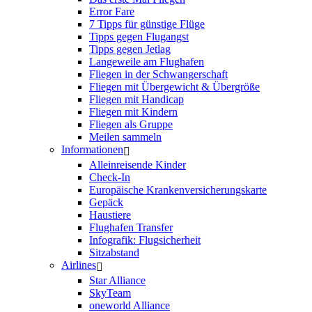
Error Fare
7 Tipps für günstige Flüge
Tipps gegen Flugangst
Tipps gegen Jetlag
Langeweile am Flughafen
Fliegen in der Schwangerschaft
Fliegen mit Übergewicht & Übergröße
Fliegen mit Handicap
Fliegen mit Kindern
Fliegen als Gruppe
Meilen sammeln
Informationen
Alleinreisende Kinder
Check-In
Europäische Krankenversicherungskarte
Gepäck
Haustiere
Flughafen Transfer
Infografik: Flugsicherheit
Sitzabstand
Airlines
Star Alliance
SkyTeam
oneworld Alliance