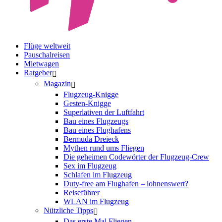
Flüge weltweit
Pauschalreisen
Mietwagen
Ratgeber
Magazin
Flugzeug-Knigge
Gesten-Knigge
Superlativen der Luftfahrt
Bau eines Flugzeugs
Bau eines Flughafens
Bermuda Dreieck
Mythen rund ums Fliegen
Die geheimen Codewörter der Flugzeug-Crew
Sex im Flugzeug
Schlafen im Flugzeug
Duty-free am Flughafen – lohnenswert?
Reiseführer
WLAN im Flugzeug
Nützliche Tipps
Das erste Mal Fliegen