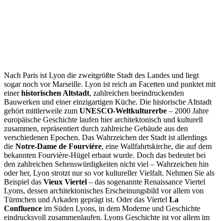
Nach Paris ist Lyon die zweitgrößte Stadt des Landes und liegt
sogar noch vor Marseille. Lyon ist reich an Facetten und punktet mit
einer
historischen Altstadt
, zahlreichen beeindruckenden
Bauwerken und einer einzigartigen Küche. Die historische Altstadt
gehört mittlerweile zum
UNESCO-Weltkulturerbe
– 2000 Jahre
europäische Geschichte laufen hier architektonisch und kulturell
zusammen, repräsentiert durch zahlreiche Gebäude aus den
verschiedenen Epochen. Das Wahrzeichen der Stadt ist allerdings
die
Notre-Dame de Fourviére
, eine Wallfahrtskirche, die auf dem
bekannten Fourvière-Hügel erbaut wurde. Doch das bedeutet bei
den zahlreichen Sehenswürdigkeiten nicht viel – Wahrzeichen hin
oder her, Lyon strotzt nur so vor kultureller Vielfalt. Nehmen Sie als
Beispiel das
Vieux Viertel
– das sogenannte Renaissance Viertel
Lyons, dessen architektonisches Erscheinungsbild vor allem von
Türmchen und Arkaden geprägt ist. Oder das Viertel
La
Confluence
im Süden Lyons, in dem Moderne und Geschichte
eindrucksvoll zusammenlaufen. Lyons Geschichte ist vor allem im