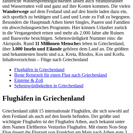
zahlreiche Wassersportmöglichkeiten lassen auch Strandurlauber
und Wasserratten voll und ganz auf ihre Kosten kommen. Die vielen
Wanderwege
auf dem Festland und auf den Inseln laden dazu ein,
sich sportlich zu betätigen und Land und Leute zu Fuß zu begegnen.
Besonders die Hauptstadt Athen bietet Singles, Paaren und Familien
ein abwechslungsreiches Programm. Hier können Urlauber zurück
in die Vergangenheit reisen und mehr als 2.000 Jahre alte Ruinen
und Bauwerke besichtigen. Sehenswürdigkeit Nummer eins: die
Akropolis. Rund
11 Millionen Mensche
n leben in Griechenland,
über
3.000 Inseln und Eilande
gehören dem Land an. Die größten
und bekanntesten Inseln sind u.a. Kreta, Rhodos, Kos und Korfu.
Inhaltsverzeichnis – Flüge nach Griechenland
Flughäfen in Griechenland
Beste Reisezeit für einen Flug nach Griechenland
Einreise & Zoll
Sehenswürdigkeiten in Griechenland
Flughäfen in Griechenland
Griechenland zählt 15 internationale Flughäfen, die sich sowohl auf
dem Festland als auch auf den Inseln befinden. Der größte und
wichtigste Flughafen ist der Flughafen Athen, auch bekannt unter
dem Namen Eleftherios Venizelos Flughafen. Mit einem Non-Stop
Flug dauert die Flugzeit von Frankfurt am Main nach Athen gute 3