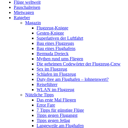
Flüge weltweit
Pauschalreisen
Mietwagen
Ratgeber
Magazin
Flugzeug-Knigge
Gesten-Knigge
Superlativen der Luftfahrt
Bau eines Flugzeugs
Bau eines Flughafens
Bermuda Dreieck
Mythen rund ums Fliegen
Die geheimen Codewörter der Flugzeug-Crew
Sex im Flugzeug
Schlafen im Flugzeug
Duty-free am Flughafen – lohnenswert?
Reiseführer
WLAN im Flugzeug
Nützliche Tipps
Das erste Mal Fliegen
Error Fare
7 Tipps für günstige Flüge
Tipps gegen Flugangst
Tipps gegen Jetlag
Langeweile am Flughafen