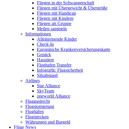
Fliegen in der Schwangerschaft
Fliegen mit Übergewicht & Übergröße
Fliegen mit Handicap
Fliegen mit Kindern
Fliegen als Gruppe
Meilen sammeln
Informationen
Alleinreisende Kinder
Check-In
Europäische Krankenversicherungskarte
Gepäck
Haustiere
Flughafen Transfer
Infografik: Flugsicherheit
Sitzabstand
Airlines
Star Alliance
SkyTeam
oneworld Alliance
Fluggastrecht
Flugstornierung
Flughäfen
Flugstrecken
Währungen und Bargeld
Flüge News