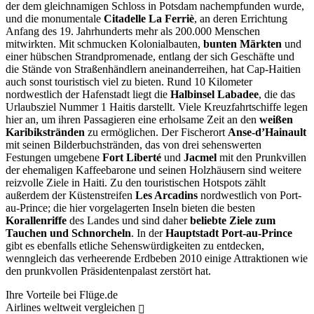
der dem gleichnamigen Schloss in Potsdam nachempfunden wurde,
und die monumentale
Citadelle La Ferriè
, an deren Errichtung
Anfang des 19. Jahrhunderts mehr als 200.000 Menschen
mitwirkten. Mit schmucken Kolonialbauten,
bunten Märkten
und
einer hübschen Strandpromenade, entlang der sich Geschäfte und
die Stände von Straßenhändlern aneinanderreihen, hat Cap-Haitien
auch sonst touristisch viel zu bieten. Rund 10 Kilometer
nordwestlich der Hafenstadt liegt die
Halbinsel Labadee
, die das
Urlaubsziel Nummer 1 Haitis darstellt. Viele Kreuzfahrtschiffe legen
hier an, um ihren Passagieren eine erholsame Zeit an den
weißen
Karibikstränden
zu ermöglichen. Der Fischerort
Anse-d’Hainault
mit seinen Bilderbuchstränden, das von drei sehenswerten
Festungen umgebene
Fort Liberté
und
Jacmel
mit den Prunkvillen
der ehemaligen Kaffeebarone und seinen Holzhäusern sind weitere
reizvolle Ziele in Haiti. Zu den touristischen Hotspots zählt
außerdem der Küstenstreifen
Les Arcadins
nordwestlich von Port-
au-Prince; die hier vorgelagerten Inseln bieten die besten
Korallenriffe
des Landes und sind daher
beliebte Ziele zum
Tauchen und Schnorcheln
. In der
Hauptstadt Port-au-Prince
gibt es ebenfalls etliche Sehenswürdigkeiten zu entdecken,
wenngleich das verheerende Erdbeben 2010 einige Attraktionen wie
den prunkvollen Präsidentenpalast zerstört hat.
Ihre Vorteile bei Flüge.de
Airlines weltweit vergleichen