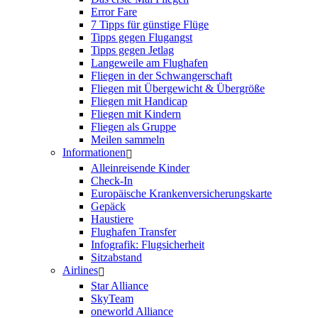
Error Fare
7 Tipps für günstige Flüge
Tipps gegen Flugangst
Tipps gegen Jetlag
Langeweile am Flughafen
Fliegen in der Schwangerschaft
Fliegen mit Übergewicht & Übergröße
Fliegen mit Handicap
Fliegen mit Kindern
Fliegen als Gruppe
Meilen sammeln
Informationen
Alleinreisende Kinder
Check-In
Europäische Krankenversicherungskarte
Gepäck
Haustiere
Flughafen Transfer
Infografik: Flugsicherheit
Sitzabstand
Airlines
Star Alliance
SkyTeam
oneworld Alliance