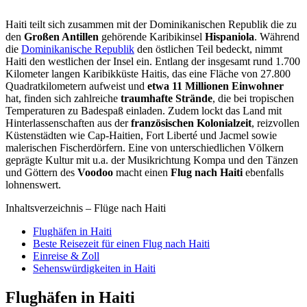
Haiti teilt sich zusammen mit der Dominikanischen Republik die zu
den
Großen Antillen
gehörende Karibikinsel
Hispaniola
. Während
die
Dominikanische Republik
den östlichen Teil bedeckt, nimmt
Haiti den westlichen der Insel ein. Entlang der insgesamt rund 1.700
Kilometer langen Karibikküste Haitis, das eine Fläche von 27.800
Quadratkilometern aufweist und
etwa 11 Millionen Einwohner
hat, finden sich zahlreiche
traumhafte Strände
, die bei tropischen
Temperaturen zu Badespaß einladen. Zudem lockt das Land mit
Hinterlassenschaften aus der
französischen Kolonialzeit
, reizvollen
Küstenstädten wie Cap-Haitien, Fort Liberté und Jacmel sowie
malerischen Fischerdörfern. Eine von unterschiedlichen Völkern
geprägte Kultur mit u.a. der Musikrichtung Kompa und den Tänzen
und Göttern des
Voodoo
macht einen
Flug nach Haiti
ebenfalls
lohnenswert.
Inhaltsverzeichnis – Flüge nach Haiti
Flughäfen in Haiti
Beste Reisezeit für einen Flug nach Haiti
Einreise & Zoll
Sehenswürdigkeiten in Haiti
Flughäfen in Haiti