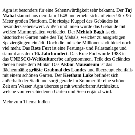
Agra ist besonders für eine Sehenswürdigkeit sehr bekannt. Der
Taj
Mahal
stammt aus dem Jahr 1648 und erhebt sich auf einer 96 x 96
Meter großen Plattform. Die riesige Kuppel des Gebäudes ist
besonders sehenswert. Außen und innen wurde das Gebäude mit
weißen Marmorplatten verkleidet. Der
Mehtab Bagh
ist ein
historischer Garten nahe des Taj Mahals, welcher zu ausgiebigen
Spaziergängen einlädt. Doch die indische Millionenstadt bietet noch
viel mehr. Das
Rote Fort
ist eine Festungs- und Palastanlage und
stammt aus dem
16. Jahrhundert
. Das Rote Fort wurde 1983 in
das
UNESCO-Weltkulturerbe
aufgenommen. Teile des Geländes
dienen heute dem Militär. Das
Akbar-Mausoleum
ist das
flächenmäßig
größte Grabmal des Landes
und überzeugt ebenfalls
mit einem schönen Garten. Der
Keetham Lake
befindet sich
außerhalb der Stadt und sorgt gerade im Sommer für eine schöne
Zeit am Wasser. Agra überzeugt mit wunderbarer Architektur,
welche von verschiedenen Gärten und Seen ergänzt wird.
Mehr zum Thema Indien