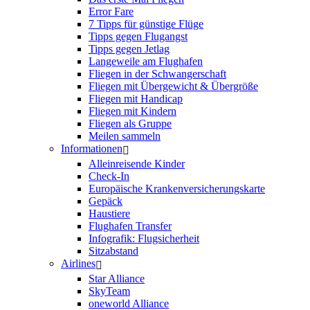
Error Fare
7 Tipps für günstige Flüge
Tipps gegen Flugangst
Tipps gegen Jetlag
Langeweile am Flughafen
Fliegen in der Schwangerschaft
Fliegen mit Übergewicht & Übergröße
Fliegen mit Handicap
Fliegen mit Kindern
Fliegen als Gruppe
Meilen sammeln
Informationen
Alleinreisende Kinder
Check-In
Europäische Krankenversicherungskarte
Gepäck
Haustiere
Flughafen Transfer
Infografik: Flugsicherheit
Sitzabstand
Airlines
Star Alliance
SkyTeam
oneworld Alliance