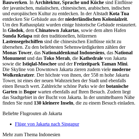
Bauwerken
. In
Architektur, Sprache und Küche
sind Einflüsse
der javanischen, malaiischen, chinesischen, arabischen, indischen
und europäischen Kultur zu entdecken. In der Altstadt
Kota Tua
entdecken Sie Gebäude aus der
niederländischen Kolonialzeit
.
Um den Rathausplatz wurden einige historische Gebäude restauriert.
In
Glodok
, dem
Chinatown Jakartas
, sowie dem alten Hafen
Sunda
Kelapa
mit den traditionellen, hölzernen
Lastensegelschiffen
sind die chinesischen Einflüsse nicht zu
übersehen. Zu den beliebtesten Sehenswürdigkeiten zählen der
Monas Tower
, das
Nationaldenkmal Indonesiens
, das
National
Monument
und das
Toko Merah
, die
Kathedrale
von Jakarta
sowie die
Istiqlal-Moschee
und der
Freizeitpark Taman Mini
.
Die Skyline von Downtown Jakarta zieren zudem viele
moderne
Wolkenkratzer
. Der höchste von ihnen, der 558 m hohe Jakarta
Tower, ist eines der neuen Wahrzeichen der Stadt und ebenfalls
einen Besuch wert. Zahlreiche schöne Parks wie der
botanische
Garten
in
Bogor
warten ebenfalls auf Ihren Besuch. Zudem liegt
das Stadtgebiet in der Bucht von Jakarta. In der unmittelbaren Nähe
finden Sie rund
130 kleinere Inseln
, die zu einem Besuch einladen.
Beliebte Flugrouten ab Jakarta
Flüge von Jakarta nach Singapur
Mehr zum Thema Indonesien