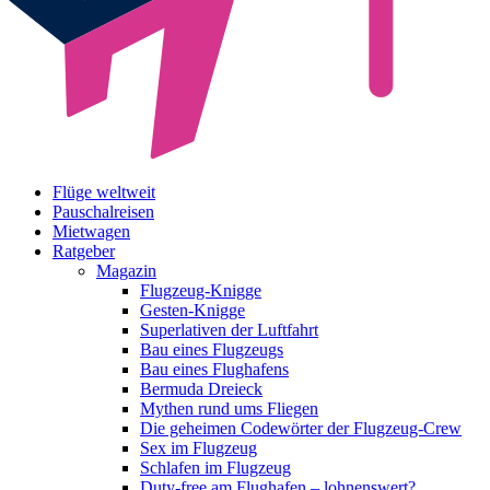
Flüge weltweit
Pauschalreisen
Mietwagen
Ratgeber
Magazin
Flugzeug-Knigge
Gesten-Knigge
Superlativen der Luftfahrt
Bau eines Flugzeugs
Bau eines Flughafens
Bermuda Dreieck
Mythen rund ums Fliegen
Die geheimen Codewörter der Flugzeug-Crew
Sex im Flugzeug
Schlafen im Flugzeug
Duty-free am Flughafen – lohnenswert?