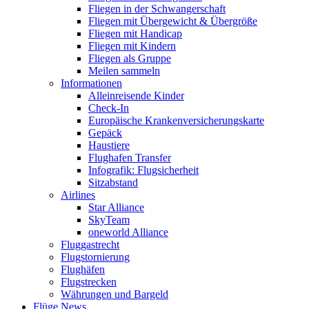
Fliegen in der Schwangerschaft
Fliegen mit Übergewicht & Übergröße
Fliegen mit Handicap
Fliegen mit Kindern
Fliegen als Gruppe
Meilen sammeln
Informationen
Alleinreisende Kinder
Check-In
Europäische Krankenversicherungskarte
Gepäck
Haustiere
Flughafen Transfer
Infografik: Flugsicherheit
Sitzabstand
Airlines
Star Alliance
SkyTeam
oneworld Alliance
Fluggastrecht
Flugstornierung
Flughäfen
Flugstrecken
Währungen und Bargeld
Flüge News