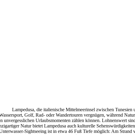
Lampedusa, die italienische Mittelmeerinsel zwischen Tunesien u
i Wassersport, Golf, Rad- oder Wandertouren vergnügen, während Naturl
ren unvergesslichen Urlaubsmomenten zählen können. Lohnenswert sin
zigartiger Natur bietet Lampedusa auch kulturelle Sehenswürdigkeite
Unterwasser-Sightseeing ist in etwa 46 Fuß Tiefe möglich: Am Strand 