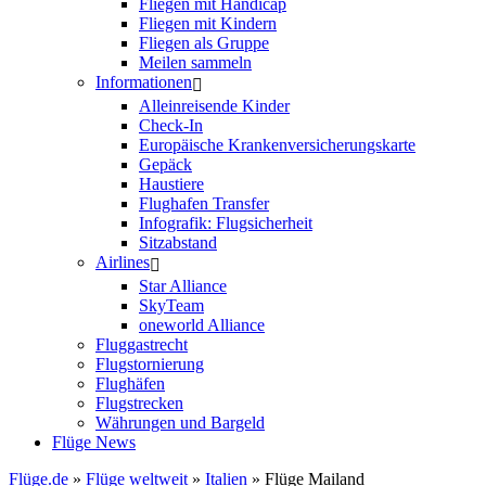
Fliegen mit Handicap
Fliegen mit Kindern
Fliegen als Gruppe
Meilen sammeln
Informationen
Alleinreisende Kinder
Check-In
Europäische Krankenversicherungskarte
Gepäck
Haustiere
Flughafen Transfer
Infografik: Flugsicherheit
Sitzabstand
Airlines
Star Alliance
SkyTeam
oneworld Alliance
Fluggastrecht
Flugstornierung
Flughäfen
Flugstrecken
Währungen und Bargeld
Flüge News
Flüge.de
»
Flüge weltweit
»
Italien
» Flüge Mailand