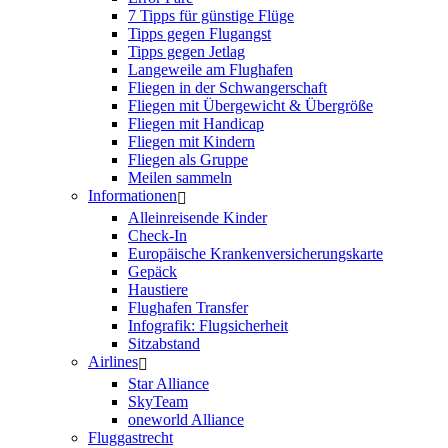
7 Tipps für günstige Flüge
Tipps gegen Flugangst
Tipps gegen Jetlag
Langeweile am Flughafen
Fliegen in der Schwangerschaft
Fliegen mit Übergewicht & Übergröße
Fliegen mit Handicap
Fliegen mit Kindern
Fliegen als Gruppe
Meilen sammeln
Informationen
Alleinreisende Kinder
Check-In
Europäische Krankenversicherungskarte
Gepäck
Haustiere
Flughafen Transfer
Infografik: Flugsicherheit
Sitzabstand
Airlines
Star Alliance
SkyTeam
oneworld Alliance
Fluggastrecht