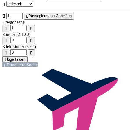
Passagiermenü Gabelflug
Erwachsene
Kinder (2-12 J)
Kleinkinder (<2 J)
Erweiterte Suche