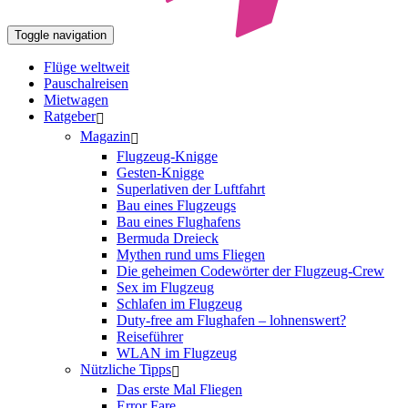
Toggle navigation
Flüge weltweit
Pauschalreisen
Mietwagen
Ratgeber
Magazin
Flugzeug-Knigge
Gesten-Knigge
Superlativen der Luftfahrt
Bau eines Flugzeugs
Bau eines Flughafens
Bermuda Dreieck
Mythen rund ums Fliegen
Die geheimen Codewörter der Flugzeug-Crew
Sex im Flugzeug
Schlafen im Flugzeug
Duty-free am Flughafen – lohnenswert?
Reiseführer
WLAN im Flugzeug
Nützliche Tipps
Das erste Mal Fliegen
Error Fare