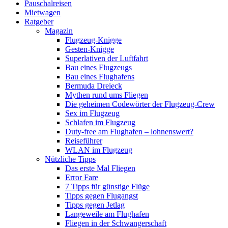
Pauschalreisen
Mietwagen
Ratgeber
Magazin
Flugzeug-Knigge
Gesten-Knigge
Superlativen der Luftfahrt
Bau eines Flugzeugs
Bau eines Flughafens
Bermuda Dreieck
Mythen rund ums Fliegen
Die geheimen Codewörter der Flugzeug-Crew
Sex im Flugzeug
Schlafen im Flugzeug
Duty-free am Flughafen – lohnenswert?
Reiseführer
WLAN im Flugzeug
Nützliche Tipps
Das erste Mal Fliegen
Error Fare
7 Tipps für günstige Flüge
Tipps gegen Flugangst
Tipps gegen Jetlag
Langeweile am Flughafen
Fliegen in der Schwangerschaft