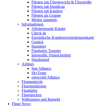
Fliegen mit Übergewicht & Übergröße
Fliegen mit Handicap
Fliegen mit Kindern
Fliegen als Gruppe
Meilen sammeln
Informationen
Alleinreisende Kinder
Check-In
Europäische Krankenversicherungskarte
Gepäck
Haustiere
Flughafen Transfer
Infografik: Flugsicherheit
Sitzabstand
Airlines
Star Alliance
SkyTeam
oneworld Alliance
Fluggastrecht
Flugstornierung
Flughäfen
Flugstrecken
Währungen und Bargeld
Flüge News