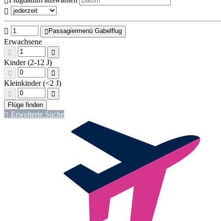
Passagiermenü Gabelflug
Erwachsene
Kinder (2-12 J)
Kleinkinder (<2 J)
Erweiterte Suche