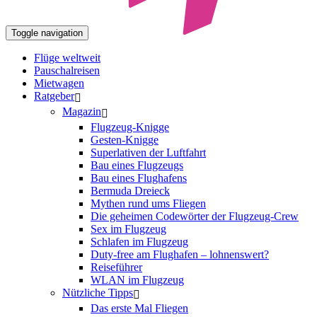
Toggle navigation
Flüge weltweit
Pauschalreisen
Mietwagen
Ratgeber
Magazin
Flugzeug-Knigge
Gesten-Knigge
Superlativen der Luftfahrt
Bau eines Flugzeugs
Bau eines Flughafens
Bermuda Dreieck
Mythen rund ums Fliegen
Die geheimen Codewörter der Flugzeug-Crew
Sex im Flugzeug
Schlafen im Flugzeug
Duty-free am Flughafen – lohnenswert?
Reiseführer
WLAN im Flugzeug
Nützliche Tipps
Das erste Mal Fliegen