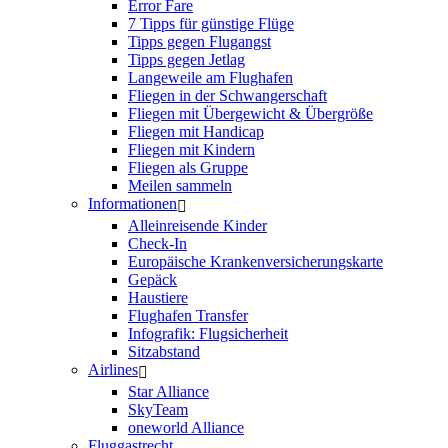
Error Fare
7 Tipps für günstige Flüge
Tipps gegen Flugangst
Tipps gegen Jetlag
Langeweile am Flughafen
Fliegen in der Schwangerschaft
Fliegen mit Übergewicht & Übergröße
Fliegen mit Handicap
Fliegen mit Kindern
Fliegen als Gruppe
Meilen sammeln
Informationen
Alleinreisende Kinder
Check-In
Europäische Krankenversicherungskarte
Gepäck
Haustiere
Flughafen Transfer
Infografik: Flugsicherheit
Sitzabstand
Airlines
Star Alliance
SkyTeam
oneworld Alliance
Fluggastrecht