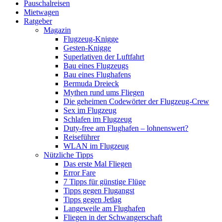
Pauschalreisen
Mietwagen
Ratgeber
Magazin
Flugzeug-Knigge
Gesten-Knigge
Superlativen der Luftfahrt
Bau eines Flugzeugs
Bau eines Flughafens
Bermuda Dreieck
Mythen rund ums Fliegen
Die geheimen Codewörter der Flugzeug-Crew
Sex im Flugzeug
Schlafen im Flugzeug
Duty-free am Flughafen – lohnenswert?
Reiseführer
WLAN im Flugzeug
Nützliche Tipps
Das erste Mal Fliegen
Error Fare
7 Tipps für günstige Flüge
Tipps gegen Flugangst
Tipps gegen Jetlag
Langeweile am Flughafen
Fliegen in der Schwangerschaft