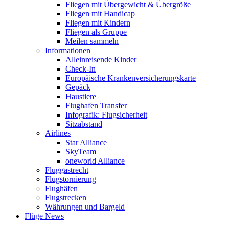
Fliegen mit Übergewicht & Übergröße
Fliegen mit Handicap
Fliegen mit Kindern
Fliegen als Gruppe
Meilen sammeln
Informationen
Alleinreisende Kinder
Check-In
Europäische Krankenversicherungskarte
Gepäck
Haustiere
Flughafen Transfer
Infografik: Flugsicherheit
Sitzabstand
Airlines
Star Alliance
SkyTeam
oneworld Alliance
Fluggastrecht
Flugstornierung
Flughäfen
Flugstrecken
Währungen und Bargeld
Flüge News