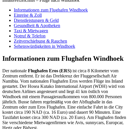
Inhaltsverzeichnis – Flüge nach Windhoek
Informationen zum Flughafen Windhoek
Einreise & Zoll
Dienstleistungen & Geld
Gesundheit & Apotheken
Taxi & Mietwagen
Notruf & Telefon
Zeitverschiebung & Rauchen
Sehenswürdigkeiten in Windhoek
Informationen zum Flughafen Windhoek
Der nationale
Flughafen Eros (ERS)
ist circa 8 Kilometer vom
Zentrum entfernt. Er ist das Drehkreuz der Fluggesellschaft Air
Namibia. Vom nationalen Flughafen Eros werden Flüge ins Inland
gestartet. Der Hosea Kutako International Airport (WDH) wird von
deutschen Airlines angesteuert und liegt 41 km östlich von
Windhoek mit einem Passagieraufkommen von 800.000 Personen
jährlich. Busse fahren regelmäßig von der Abflughalle in das
Zentrum oder zum Eros Flughafen. Eine einfache Fahrt in die City
kostet circa 190 NAD (ca. 16 Euro) und dauert 90 Minuten. Eine
Taxifahrt kostet circa 300 NAD (ca. 20 Euro). Am Flughafen finden
Sie verschiedene Mietwagenfirmen wie Avis, sunnycars, Europcar,
Hertz oder Bidvest.