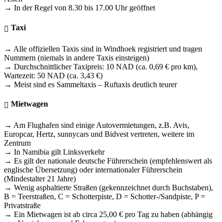
→ In der Regel von 8.30 bis 17.00 Uhr geöffnet
Taxi
→ Alle offiziellen Taxis sind in Windhoek registriert und tragen
Nummern (niemals in andere Taxis einsteigen)
→ Durchschnittlicher Taxipreis: 10 NAD (ca. 0,69 € pro km),
Wartezeit: 50 NAD (ca. 3,43 €)
→ Meist sind es Sammeltaxis – Ruftaxis deutlich teurer
Mietwagen
→ Am Flughafen sind einige Autovermietungen, z.B. Avis,
Europcar, Hertz, sunnycars und Bidvest vertreten, weitere im
Zentrum
→ In Namibia gilt Linksverkehr
→ Es gilt der nationale deutsche Führerschein (empfehlenswert als
englische Übersetzung) oder internationaler Führerschein
(Mindestalter 21 Jahre)
→ Wenig asphaltierte Straßen (gekennzeichnet durch Buchstaben),
B = Teerstraßen, C = Schotterpiste, D = Schotter-/Sandpiste, P =
Privatstraße
→ Ein Mietwagen ist ab circa 25,00 € pro Tag zu haben (abhängig