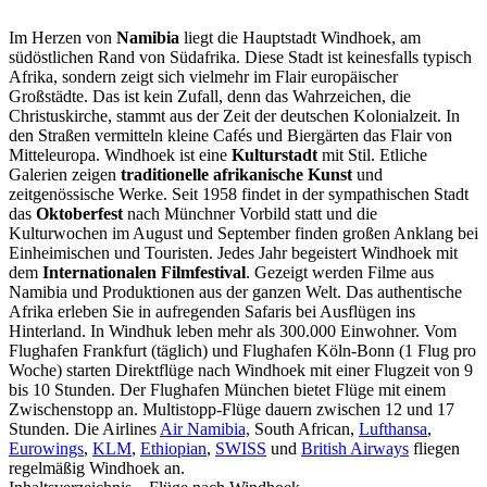
Im Herzen von
Namibia
liegt die Hauptstadt Windhoek, am
südöstlichen Rand von Südafrika. Diese Stadt ist keinesfalls typisch
Afrika, sondern zeigt sich vielmehr im Flair europäischer
Großstädte. Das ist kein Zufall, denn das Wahrzeichen, die
Christuskirche, stammt aus der Zeit der deutschen Kolonialzeit. In
den Straßen vermitteln kleine Cafés und Biergärten das Flair von
Mitteleuropa. Windhoek ist eine
Kulturstadt
mit Stil. Etliche
Galerien zeigen
traditionelle afrikanische Kunst
und
zeitgenössische Werke. Seit 1958 findet in der sympathischen Stadt
das
Oktoberfest
nach Münchner Vorbild statt und die
Kulturwochen im August und September finden großen Anklang bei
Einheimischen und Touristen. Jedes Jahr begeistert Windhoek mit
dem
Internationalen Filmfestival
. Gezeigt werden Filme aus
Namibia und Produktionen aus der ganzen Welt. Das authentische
Afrika erleben Sie in aufregenden Safaris bei Ausflügen ins
Hinterland. In Windhuk leben mehr als 300.000 Einwohner. Vom
Flughafen Frankfurt (täglich) und Flughafen Köln-Bonn (1 Flug pro
Woche) starten Direktflüge nach Windhoek mit einer Flugzeit von 9
bis 10 Stunden. Der Flughafen München bietet Flüge mit einem
Zwischenstopp an. Multistopp-Flüge dauern zwischen 12 und 17
Stunden. Die Airlines
Air Namibia,
South African,
Lufthansa
,
Eurowings
,
KLM
,
Ethiopian
,
SWISS
und
British Airways
fliegen
regelmäßig Windhoek an.