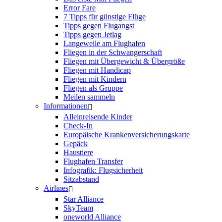
Error Fare
7 Tipps für günstige Flüge
Tipps gegen Flugangst
Tipps gegen Jetlag
Langeweile am Flughafen
Fliegen in der Schwangerschaft
Fliegen mit Übergewicht & Übergröße
Fliegen mit Handicap
Fliegen mit Kindern
Fliegen als Gruppe
Meilen sammeln
Informationen
Alleinreisende Kinder
Check-In
Europäische Krankenversicherungskarte
Gepäck
Haustiere
Flughafen Transfer
Infografik: Flugsicherheit
Sitzabstand
Airlines
Star Alliance
SkyTeam
oneworld Alliance