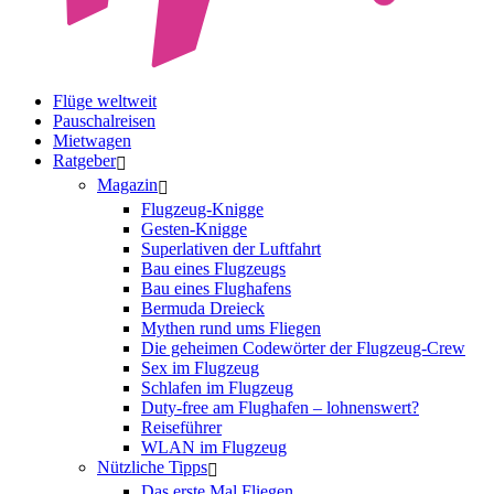
Flüge weltweit
Pauschalreisen
Mietwagen
Ratgeber
Magazin
Flugzeug-Knigge
Gesten-Knigge
Superlativen der Luftfahrt
Bau eines Flugzeugs
Bau eines Flughafens
Bermuda Dreieck
Mythen rund ums Fliegen
Die geheimen Codewörter der Flugzeug-Crew
Sex im Flugzeug
Schlafen im Flugzeug
Duty-free am Flughafen – lohnenswert?
Reiseführer
WLAN im Flugzeug
Nützliche Tipps
Das erste Mal Fliegen