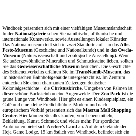
Windhoek präsentiert sich mit einer vielfältigen Museumslandschaft.
In der
Nationalgalerie
sehen Sie namibische, afrikanische und
internationale Kunstwerke, sowie Ausstellungen lokaler Künstler.
Das Nationalmuseum teilt sich in zwei Standorte auf – in das
Alte-
Feste-Museum
(Geschichte und Nationalkunde) und in das
Owela-
Museum
(Naturwissenschaft und zoologische Ausstellung). Wenn
Sie außergewöhnliche Mineralien und Schmucksteine lieben, sollten
Sie das
Geowissenschaftliche Museum
besuchen. Die Geschichte
des Schienenverkehrs erfahren Sie im
TransNamib-Museum
, das
im historischen Bahnhofsgebäude untergebracht ist. Im Zentrum
entdecken Sie einen charmanten Zeitzeugen deutscher
Kolonialgeschichte – die
Christuskirche
. Umgeben von Palmen ist
dieser schöne Backsteinbau eine Augenweide. Der
Zoo Park
ist die
grüne Lunge von Windhoek. Hier gibt es einen Kinderspielplatz, ein
Café und eine kleine Freilichtbühne. Modern und nach
europäischem Vorbild präsentiert sich das
Maerua Mall Shopping
Center
. Hier können Sie alles kaufen, von Lebensmitteln,
Bekleidung, Kunst, Schmuck und vieles mehr. Für sportliche
Ambitionen bietet sich
Archer’s Land
an. Auf dem Gelände der
Heja Game Lodge, 15 km östlich von Windhoek, befindet sich ein