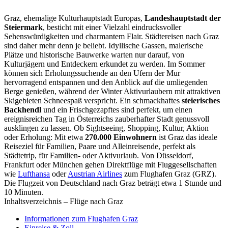
Graz, ehemalige Kulturhauptstadt Europas,
Landeshauptstadt der
Steiermark
, besticht mit einer Vielzahl eindrucksvoller
Sehenswürdigkeiten und charmantem Flair. Städtereisen nach Graz
sind daher mehr denn je beliebt. Idyllische Gassen, malerische
Plätze und historische Bauwerke warten nur darauf, von
Kulturjägern und Entdeckern erkundet zu werden. Im Sommer
können sich Erholungssuchende an den Ufern der Mur
hervorragend entspannen und den Anblick auf die umliegenden
Berge genießen, während der Winter Aktivurlaubern mit attraktiven
Skigebieten Schneespaß verspricht. Ein schmackhaftes
steierisches
Backhendl
und ein Frischgezapftes sind perfekt, um einen
ereignisreichen Tag in Österreichs zauberhafter Stadt genussvoll
ausklingen zu lassen. Ob Sightseeing, Shopping, Kultur, Aktion
oder Erholung: Mit etwa
270.000 Einwohnern
ist Graz das ideale
Reiseziel für Familien, Paare und Alleinreisende, perfekt als
Städtetrip, für Familien- oder Aktivurlaub. Von Düsseldorf,
Frankfurt oder München gehen Direktflüge mit Fluggesellschaften
wie
Lufthansa
oder
Austrian Airlines
zum Flughafen Graz (GRZ).
Die Flugzeit von Deutschland nach Graz beträgt etwa 1 Stunde und
10 Minuten.
Inhaltsverzeichnis – Flüge nach Graz
Informationen zum Flughafen Graz
Einreise & Zoll