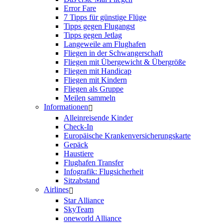
Error Fare
7 Tipps für günstige Flüge
Tipps gegen Flugangst
Tipps gegen Jetlag
Langeweile am Flughafen
Fliegen in der Schwangerschaft
Fliegen mit Übergewicht & Übergröße
Fliegen mit Handicap
Fliegen mit Kindern
Fliegen als Gruppe
Meilen sammeln
Informationen
Alleinreisende Kinder
Check-In
Europäische Krankenversicherungskarte
Gepäck
Haustiere
Flughafen Transfer
Infografik: Flugsicherheit
Sitzabstand
Airlines
Star Alliance
SkyTeam
oneworld Alliance