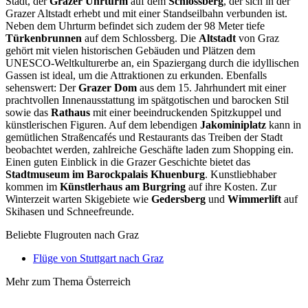
Stadt, der
Grazer Uhrturm
auf dem
Schlossberg
, der sich in der
Grazer Altstadt erhebt und mit einer Standseilbahn verbunden ist.
Neben dem Uhrturm befindet sich zudem der 98 Meter tiefe
Türkenbrunnen
auf dem Schlossberg. Die
Altstadt
von Graz
gehört mit vielen historischen Gebäuden und Plätzen dem
UNESCO-Weltkulturerbe an, ein Spaziergang durch die idyllischen
Gassen ist ideal, um die Attraktionen zu erkunden. Ebenfalls
sehenswert: Der
Grazer Dom
aus dem 15. Jahrhundert mit einer
prachtvollen Innenausstattung im spätgotischen und barocken Stil
sowie das
Rathaus
mit einer beeindruckenden Spitzkuppel und
künstlerischen Figuren. Auf dem lebendigen
Jakominiplatz
kann in
gemütlichen Straßencafés und Restaurants das Treiben der Stadt
beobachtet werden, zahlreiche Geschäfte laden zum Shopping ein.
Einen guten Einblick in die Grazer Geschichte bietet das
Stadtmuseum im Barockpalais Khuenburg
. Kunstliebhaber
kommen im
Künstlerhaus am Burgring
auf ihre Kosten. Zur
Winterzeit warten Skigebiete wie
Gedersberg
und
Wimmerlift
auf
Skihasen und Schneefreunde.
Beliebte Flugrouten nach Graz
Flüge von Stuttgart nach Graz
Mehr zum Thema Österreich