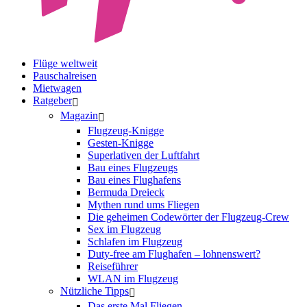
Flüge weltweit
Pauschalreisen
Mietwagen
Ratgeber
Magazin
Flugzeug-Knigge
Gesten-Knigge
Superlativen der Luftfahrt
Bau eines Flugzeugs
Bau eines Flughafens
Bermuda Dreieck
Mythen rund ums Fliegen
Die geheimen Codewörter der Flugzeug-Crew
Sex im Flugzeug
Schlafen im Flugzeug
Duty-free am Flughafen – lohnenswert?
Reiseführer
WLAN im Flugzeug
Nützliche Tipps
Das erste Mal Fliegen