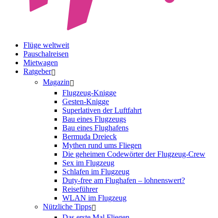
Flüge weltweit
Pauschalreisen
Mietwagen
Ratgeber
Magazin
Flugzeug-Knigge
Gesten-Knigge
Superlativen der Luftfahrt
Bau eines Flugzeugs
Bau eines Flughafens
Bermuda Dreieck
Mythen rund ums Fliegen
Die geheimen Codewörter der Flugzeug-Crew
Sex im Flugzeug
Schlafen im Flugzeug
Duty-free am Flughafen – lohnenswert?
Reiseführer
WLAN im Flugzeug
Nützliche Tipps
Das erste Mal Fliegen