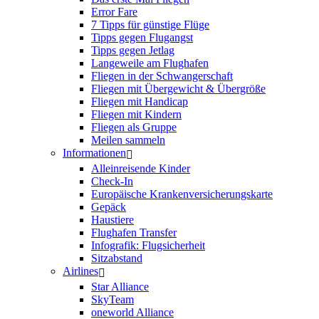
Error Fare
7 Tipps für günstige Flüge
Tipps gegen Flugangst
Tipps gegen Jetlag
Langeweile am Flughafen
Fliegen in der Schwangerschaft
Fliegen mit Übergewicht & Übergröße
Fliegen mit Handicap
Fliegen mit Kindern
Fliegen als Gruppe
Meilen sammeln
Informationen
Alleinreisende Kinder
Check-In
Europäische Krankenversicherungskarte
Gepäck
Haustiere
Flughafen Transfer
Infografik: Flugsicherheit
Sitzabstand
Airlines
Star Alliance
SkyTeam
oneworld Alliance