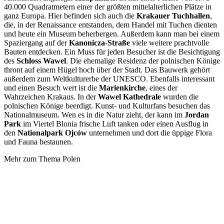
40.000 Quadratmetern einer der größten mittelalterlichen Plätze in
ganz Europa. Hier befinden sich auch die
Krakauer Tuchhallen
,
die, in der Renaissance entstanden, dem Handel mit Tuchen dienten
und heute ein Museum beherbergen.
Außerdem kann man bei einem
Spaziergang auf der
Kanonicza-Straße
viele weitere prachtvolle
Bauten entdecken.
Ein Muss für jeden Besucher ist die Besichtigung
des
Schloss Wawel
.
Die ehemalige Residenz der polnischen Könige
thront auf einem Hügel hoch über der Stadt. Das Bauwerk gehört
außerdem zum Weltkulturerbe der UNESCO. Ebenfalls interessant
und einen Besuch wert ist die
Marienkirche
, eines der
Wahrzeichen Krakaus. In der
Wawel Kathedrale
wurden die
polnischen Könige beerdigt. Kunst- und Kulturfans besuchen das
Nationalmuseum. Wen es in die Natur zieht, der kann im
Jordan
Park
im Viertel Blonia frische Luft tanken oder einen Ausflug in
den
Nationalpark Ojców
unternehmen und dort die üppige Flora
und Fauna bestaunen.
Mehr zum Thema Polen