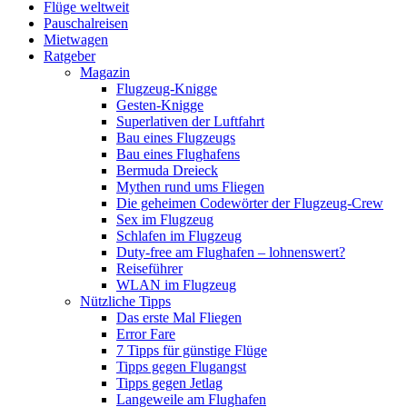
Flüge weltweit
Pauschalreisen
Mietwagen
Ratgeber
Magazin
Flugzeug-Knigge
Gesten-Knigge
Superlativen der Luftfahrt
Bau eines Flugzeugs
Bau eines Flughafens
Bermuda Dreieck
Mythen rund ums Fliegen
Die geheimen Codewörter der Flugzeug-Crew
Sex im Flugzeug
Schlafen im Flugzeug
Duty-free am Flughafen – lohnenswert?
Reiseführer
WLAN im Flugzeug
Nützliche Tipps
Das erste Mal Fliegen
Error Fare
7 Tipps für günstige Flüge
Tipps gegen Flugangst
Tipps gegen Jetlag
Langeweile am Flughafen