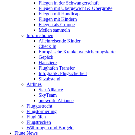
Fliegen in der Schwangerschaft
Fliegen mit Übergewicht & Übergröße
Fliegen mit Handicap
Fliegen mit Kindern
Fliegen als Gruppe
Meilen sammeln
Informationen
Alleinreisende Kinder
Check-In
Europäische Krankenversicherungskarte
Gepäck
Haustiere
Flughafen Transfer
Infografik: Flugsicherheit
Sitzabstand
Airlines
Star Alliance
SkyTeam
oneworld Alliance
Fluggastrecht
Flugstornierung
Flughäfen
Flugstrecken
Währungen und Bargeld
Flüge News