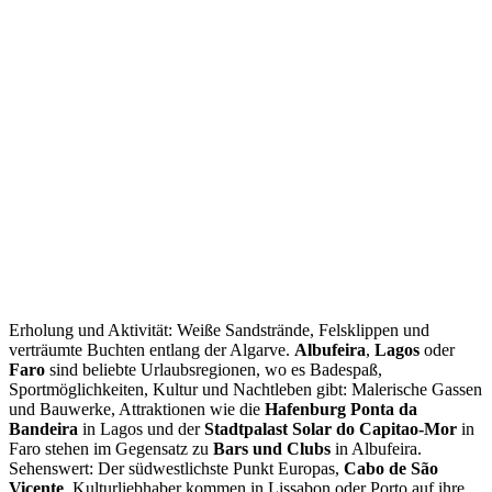
Erholung und Aktivität: Weiße Sandstrände, Felsklippen und
verträumte Buchten entlang der Algarve.
Albufeira
,
Lagos
oder
Faro
sind beliebte Urlaubsregionen, wo es Badespaß,
Sportmöglichkeiten, Kultur und Nachtleben gibt: Malerische Gassen
und Bauwerke, Attraktionen wie die
Hafenburg Ponta da
Bandeira
in Lagos und der
Stadtpalast Solar do Capitao-Mor
in
Faro stehen im Gegensatz zu
Bars und Clubs
in Albufeira.
Sehenswert: Der südwestlichste Punkt Europas,
Cabo de São
Vicente
. Kulturliebhaber kommen in Lissabon oder Porto auf ihre