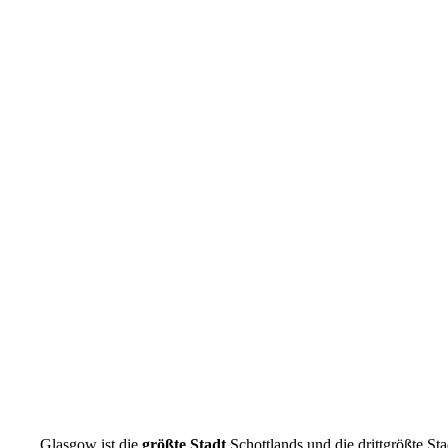
Glasgow ist die
größte Stadt
Schottlands und die drittgrößte Sta