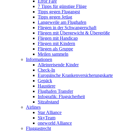
Error Fare
7 Tipps für günstige Flüge
Tipps gegen Flugangst
Tipps gegen Jetlag
Langeweile am Flughafen
Fliegen in der Schwangerschaft
Fliegen mit Übergewicht & Übergröße
Fliegen mit Handicap
Fliegen mit Kindern
Fliegen als Gruppe
Meilen sammeln
Informationen
Alleinreisende Kinder
Check-In
Europäische Krankenversicherungskarte
Gepäck
Haustiere
Flughafen Transfer
Infografik: Flugsicherheit
Sitzabstand
Airlines
Star Alliance
SkyTeam
oneworld Alliance
Fluggastrecht