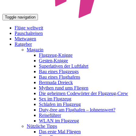
Toggle navigation
Flüge weltweit
Pauschalreisen
Mietwagen
Ratgeber
Magazin
Flugzeug-Knigge
Gesten-Knigge
Superlativen der Luftfahrt
Bau eines Flugzeugs
Bau eines Flughafens
Bermuda Dreieck
Mythen rund ums Fliegen
Die geheimen Codewörter der Flugzeug-Crew
Sex im Flugzeug
Schlafen im Flugzeug
Duty-free am Flughafen – lohnenswert?
Reiseführer
WLAN im Flugzeug
Nützliche Tipps
Das erste Mal Fliegen