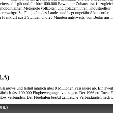
iterstadt“ gilt und für über 600.000 Bewohner Zuhause ist, ist zugleich
smopolitischen Metropole vollzogen und trotzdem ihren „industriellen
r zweitgrößte Flughafen des Landes und liegt ungefähr 8 km entfernt 
von Frankfurt aus 3 Stunden und 25 Minuten unterwegs, von Berlin au
GLA)
n Glasgows und fertigt jährlich über 9 Millionen Passagiere ab. Ein zwei
hrlich fast 100.000 Flugbewegungen vollzogen. Der 1966 eröffnete Fl
Glasgow verbunden. Der Flughafen besitzt zahlreiche Verbindungen nach
 UHD)