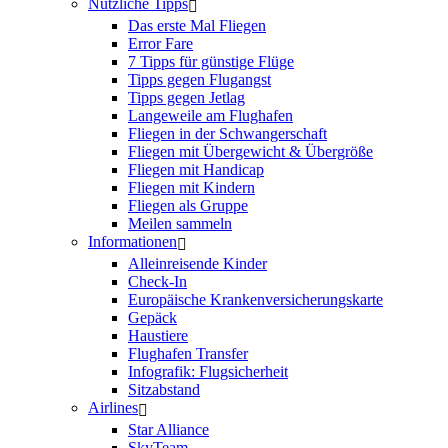
Nützliche Tipps
Das erste Mal Fliegen
Error Fare
7 Tipps für günstige Flüge
Tipps gegen Flugangst
Tipps gegen Jetlag
Langeweile am Flughafen
Fliegen in der Schwangerschaft
Fliegen mit Übergewicht & Übergröße
Fliegen mit Handicap
Fliegen mit Kindern
Fliegen als Gruppe
Meilen sammeln
Informationen
Alleinreisende Kinder
Check-In
Europäische Krankenversicherungskarte
Gepäck
Haustiere
Flughafen Transfer
Infografik: Flugsicherheit
Sitzabstand
Airlines
Star Alliance
SkyTeam