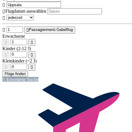
Flugdatum auswählen
Passagiermenü Gabelflug
Erwachsene
Kinder (2-12 J)
Kleinkinder (<2 J)
Erweiterte Suche