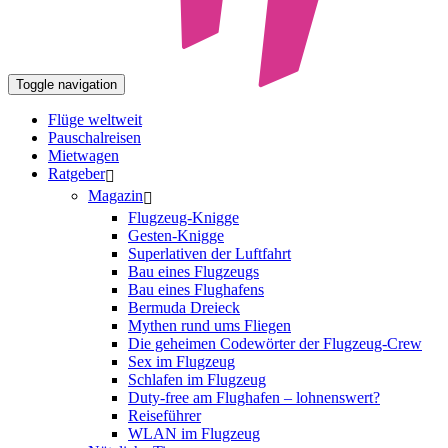
Toggle navigation
Flüge weltweit
Pauschalreisen
Mietwagen
Ratgeber
Magazin
Flugzeug-Knigge
Gesten-Knigge
Superlativen der Luftfahrt
Bau eines Flugzeugs
Bau eines Flughafens
Bermuda Dreieck
Mythen rund ums Fliegen
Die geheimen Codewörter der Flugzeug-Crew
Sex im Flugzeug
Schlafen im Flugzeug
Duty-free am Flughafen – lohnenswert?
Reiseführer
WLAN im Flugzeug